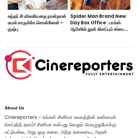
சுந்தர்.சி விலகியதை நான்தான்
Spider Man Brand New
கமல் சாருக்கே சொன்னேன் -
Day Box Office : பாக்ஸ்
குஷ்பு
ஆபிஸில் தூள் கிளப்பும் ஸ்பைடர்
மேன் பிராண்ட் நியூ டே!
About Us
Cinereporters – உங்கள் சினிமா உலகத்தின் உண்மைச்
செய்தித் தளம்! சினிமா என்பது வெறும் பொழுதுபோக்கு
மட்டுமல்ல, அது ஒரு கலை. அந்த கலையை, அதன்