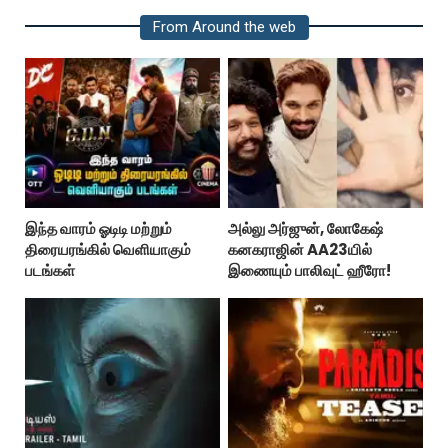
From Around the web
இந்த வாரம் ஓடிடி மற்றும்
அல்லு அர்ஜுன், லோகேஷ்
திரையரங்கில் வெளியாகும்
கனகராஜின் AA23யில்
படங்கள்
இணையும் பாலிவுட் ஹீரோ!