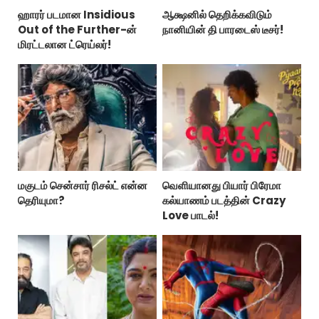
ஹாரர் படமான Insidious
ஆக்ஷனில் தெறிக்கவிடும்
Out of the Further-ன்
நானியின் தி பாரடைஸ் டீசர்!
மிரட்டலான ட்ரெய்லர்!
மகுடம் சென்சார் ரிசல்ட் என்ன
வெளியானது பியார் பிரேமா
தெரியுமா?
கல்யாணம் படத்தின் Crazy
Love பாடல்!