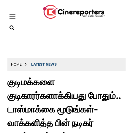
Home
Latest
HOME
LATEST NEWS
News
குடிமக்களை
Throwback
குடிகாரர்களாக்கியது போதும்..
Television
Reviews
டாஸ்மாக்கை மூடுங்கள்-
Photos
வாக்களித்த பின் நடிகர்
Story