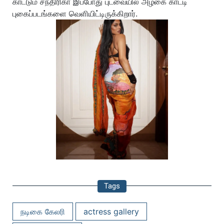
காட்டும் சந்திரிகா இப்போது புடவையில் அழகை காட்டி
புகைப்படங்களை வெளியிட்டிருக்கிறார்.
Tags
நடிகை கேலரி
actress gallery