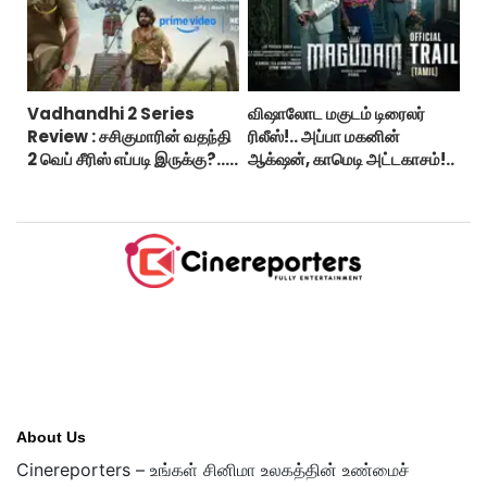
Vadhandhi 2 Series
விஷாலோட மகுடம் டிரைலர்
Review : சசிகுமாரின் வதந்தி
ரிலீஸ்!.. அப்பா மகனின்
2 வெப் சீரிஸ் எப்படி இருக்கு?...
ஆக்‌ஷன், காமெடி அட்டகாசம்!..
ட்விட்டர் விமர்சனம்!
About Us
Cinereporters – உங்கள் சினிமா உலகத்தின் உண்மைச்