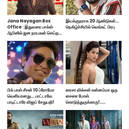
Jana Nayagan Box
இயக்குநராக 20 ஆண்டுகள்...
Office : இதுவரை பாக்ஸ்
நெகிழ்ச்சியில் வெங்கட் பிரபு
ஆபிஸில் ஜன நாயகன் செய்த
வசூல்?
பிக் பாஸ் சீசன் 10 ப்ரோமோ
ரைசா வில்சன் என்னம்மா ஒரு
வெளியானது... பாட்டாவே
சைஸா போஸ்
பாடிட்டாரே விஜய் சேதுபதி!
கொடுத்துருக்காரு!..
கவர்ச்சியின் உச்சம்!..