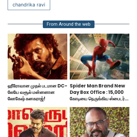
chandrika ravi
From Around the web
ஹீரோவான முதல் படமான DC-
Spider Man Brand New
லேயே வசூல் மன்னனான
Day Box Office : 15,000
லோகேஷ் கனகராஜ்!
கோடியை நெருங்கிய ஸ்பைடர்
மேன் பிராண்ட் நியூ டே!