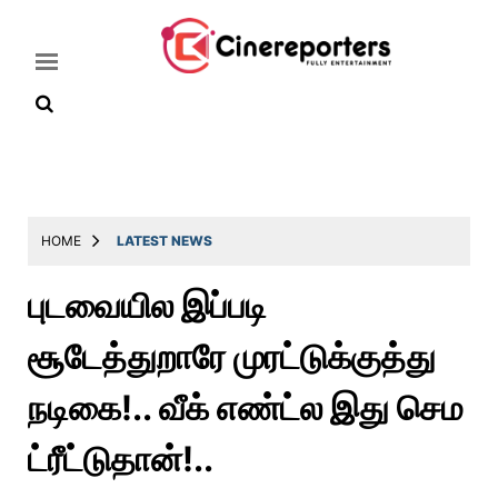
Home
Latest
HOME
LATEST NEWS
News
புடவையில இப்படி
Throwback
சூடேத்துறாரே முரட்டுக்குத்து
Television
Reviews
நடிகை!.. வீக் எண்ட்ல இது செம
Photos
ட்ரீட்டுதான்!..
Story