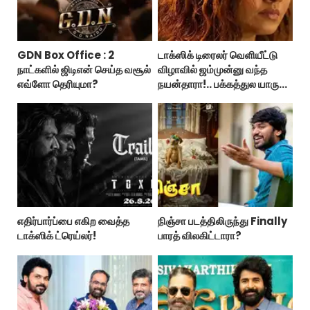
GDN Box Office : 2
டாக்ஸிக் டிரைலர் வெளியீட்டு
நாட்களில் ஜிடிஎன் செய்த வசூல்
விழாவில் ஜம்முன்னு வந்த
எவ்ளோ தெரியுமா?
நயன்தாரா!.. பக்கத்துல யாரு
பாருங்க!..
எதிர்பார்ப்பை எகிற வைத்த
நிஞ்சா படத்திலிருந்து Finally
டாக்ஸிக் ட்ரெய்லர்!
பாரத் விலகிட்டாரா?