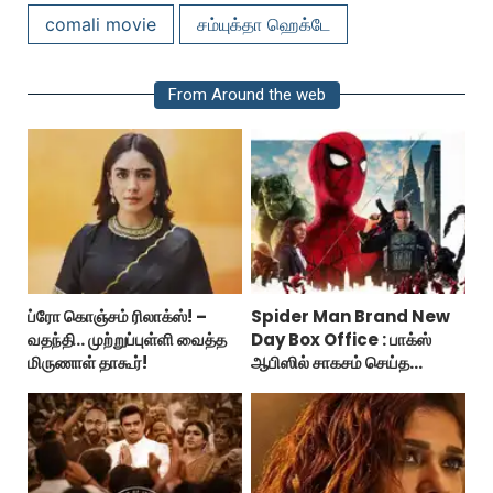
comali movie
சம்யுக்தா ஹெக்டே
From Around the web
ப்ரோ கொஞ்சம் ரிலாக்ஸ்! –
Spider Man Brand New
வதந்தி.. முற்றுப்புள்ளி வைத்த
Day Box Office : பாக்ஸ்
மிருணாள் தாகூர்!
ஆபிஸில் சாகசம் செய்த
ஸ்பைடர் மேன் பிராண்ட் நியூ டே!