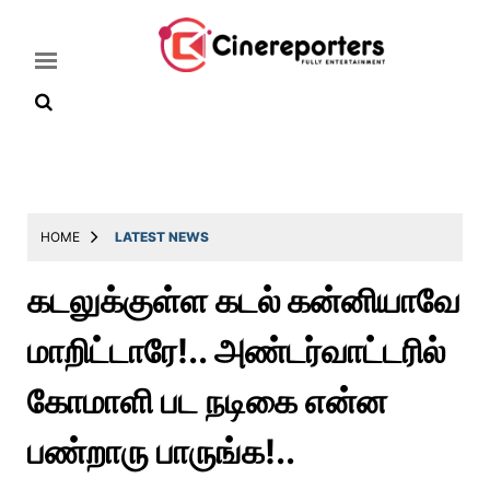
Home
Latest
HOME
LATEST NEWS
News
கடலுக்குள்ள கடல் கன்னியாவே
Throwback
மாறிட்டாரே!.. அண்டர்வாட்டரில்
Television
Reviews
கோமாளி பட நடிகை என்ன
Photos
பண்றாரு பாருங்க!..
Story