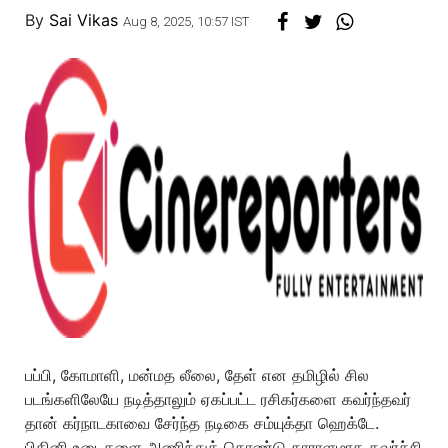
By
Sai Vikas
Aug 8, 2025, 10:57 IST
பப்பி, கோமாளி, மன்மத லீலை, தேள் என தமிழில் சில
படங்களிலேயே நடித்தாலும் ஏகப்பட்ட ரசிகர்களை கவர்ந்தவர்
தான் கர்நாடகாவை சேர்ந்த நடிகை சம்யுக்தா ஹெக்டே.
பிகினி உடைகளை அணிந்துக் கொண்டு தாராளமாக கவர்ச்சி