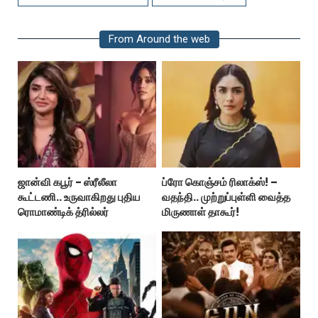
From Around the web
ஜான்வி கபூர் - ஸ்ரீலீலா
ப்ரோ கொஞ்சம் ரிலாக்ஸ்! –
கூட்டணி.. உருவாகிறது புதிய
வதந்தி.. முற்றுப்புள்ளி வைத்த
ரொமாண்டிக் த்ரில்லர்
மிருணாள் தாகூர்!