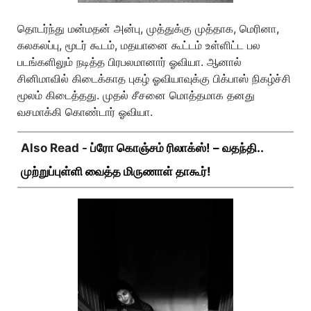
தொடர்ந்து மன்மதன் அன்பு, முத்துக்கு முத்தாக, மெரினா,
கலகலப்பு, மூடர் கூடம், மதயானை கூட்டம் உள்ளிட்ட பல
படங்களிலும் நடித்த பிரபலமானார் ஓவியா. ஆனால்
சினிமாவில் கிடைக்காத புகழ் ஓவியாவுக்கு பிக்பாஸ் நிகழ்ச்சி
மூலம் கிடைத்தது. முதல் சீசனை மொத்தமாக தனது
வசமாக்கி கொண்டார் ஓவியா.
Also Read -
ப்ரோ கொஞ்சம் ரிலாக்ஸ்! – வதந்தி..
முற்றுப்புள்ளி வைத்த மிருணாள் தாகூர்!