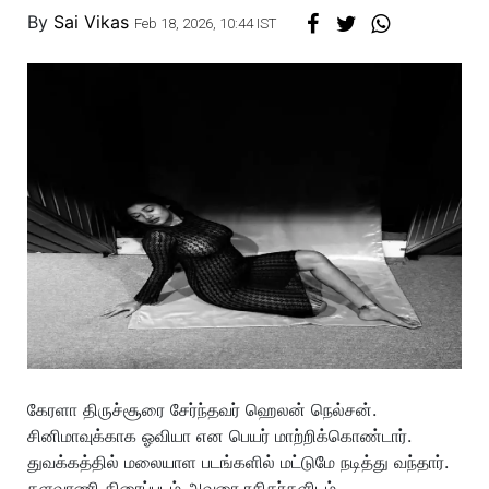
By
Sai Vikas
Feb 18, 2026, 10:44 IST
கேரளா திருச்சூரை சேர்ந்தவர் ஹெலன் நெல்சன்.
சினிமாவுக்காக ஓவியா என பெயர் மாற்றிக்கொண்டார்.
துவக்கத்தில் மலையாள படங்களில் மட்டுமே நடித்து வந்தார்.
களவாணி திரைப்படம் அவரை ரசிகர்களிடம்