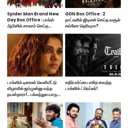
Spider Man Brand New
GDN Box Office : 2
Day Box Office : பாக்ஸ்
நாட்களில் ஜிடிஎன் செய்த வசூல்
ஆபிஸில் சாகசம் செய்த
எவ்ளோ தெரியுமா?
ஸ்பைடர் மேன் பிராண்ட் நியூ டே!
டாக்ஸிக் டிரைலர் வெளியீட்டு
எதிர்பார்ப்பை எகிற வைத்த
விழாவில் ஜம்முன்னு வந்த
டாக்ஸிக் ட்ரெய்லர்!
நயன்தாரா!.. பக்கத்துல யாரு
பாருங்க!..