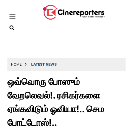
Home
Latest
HOME
LATEST NEWS
News
ஒவ்வொரு போஸும்
Throwback
வேறலெவல்!. ரசிகர்களை
Television
Reviews
ஏங்கவிடும் ஓவியா!.. செம
Photos
போட்டோஸ்!..
Story