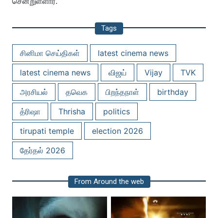
சென்றுள்ளார்.
Tags
சினிமா செய்திகள்
latest cinema news
latest cinema news
விஜய்
Vijay
TVK
அரசியல்
தவெக
பிறந்தநாள்
birthday
த்ரிஷா
Thrisha
politics
tirupati temple
election 2026
தேர்தல் 2026
From Around the web