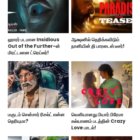
ஹாரர் படமான Insidious
ஆக்ஷனில் தெறிக்கவிடும்
Out of the Further-ன்
நானியின் தி பாரடைஸ் டீசர்!
மிரட்டலான ட்ரெய்லர்!
மகுடம் சென்சார் ரிசல்ட் என்ன
வெளியானது பியார் பிரேமா
தெரியுமா?
கல்யாணம் படத்தின் Crazy
Love பாடல்!