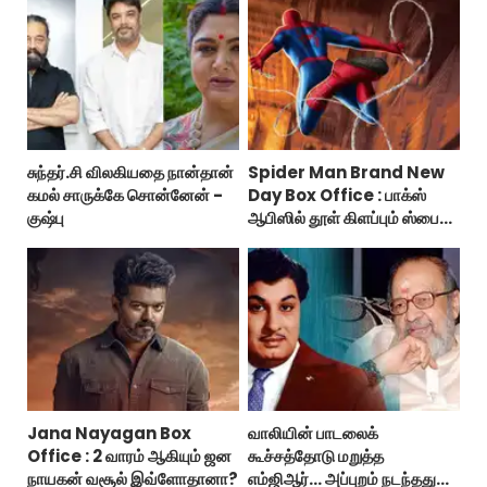
சுந்தர்.சி விலகியதை நான்தான்
Spider Man Brand New
கமல் சாருக்கே சொன்னேன் -
Day Box Office : பாக்ஸ்
குஷ்பு
ஆபிஸில் தூள் கிளப்பும் ஸ்பைடர்
மேன் பிராண்ட் நியூ டே!
Jana Nayagan Box
வாலியின் பாடலைக்
Office : 2 வாரம் ஆகியும் ஜன
கூச்சத்தோடு மறுத்த
நாயகன் வசூல் இவ்ளோதானா?
எம்ஜிஆர்... அப்புறம் நடந்தது