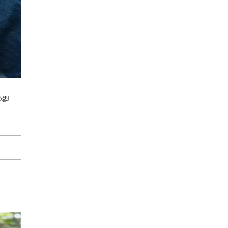
்து
.