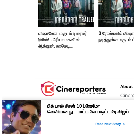
விஷாலோட மகுடம் டிரைலர்
3 ரோல்களில் விஷா
ரிலீஸ்!.. அப்பா மகனின்
நடித்துள்ள மகுடம் ட
ஆக்‌ஷன், காமெடி
அட்டகாசம்!..
About
Cinere
பொழுத
உழைப்
முதன்
Copyright © 2026 cinereporters.com