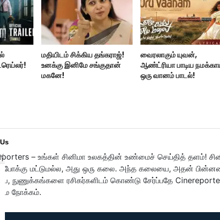
ல்
மதியிடம் சிக்கிய தங்கராஜ்!
வைரலாகும் யுவன்,
்ரெய்லர்!
உனக்கு இனிமே சங்குதான்
ஆண்ட்ரியா பாடிய நமக்கா
மகனே!
ஒரு வானம் பாடல்!
 Us
porters – உங்கள் சினிமா உலகத்தின் உண்மைச் செய்தித் தளம்! சி
ுபோக்கு மட்டுமல்ல, அது ஒரு கலை. அந்த கலையை, அதன் பின்னணி
பை, நுணுக்கங்களை ரசிகர்களிடம் கொண்டு சேர்ப்பதே Cinereporte
மை நோக்கம்.