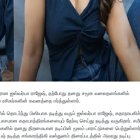
வரான ஐஸ்வர்யா ராஜேஷ், தற்போது தனது சமூக வலைதளங்களில்
ல் ரசிகர்களின் கவனத்தை ஈர்த்துள்ளார்.
ல் தொடர்ந்து பிஸியாக நடித்து வரும் ஐஸ்வர்யா ராஜேஷ், கதாநாயகிக
ாசமான கதாபாத்திரங்களையும் தேர்வு செய்து நடித்து வருகிறார். சமீ
ளில் தனது திறமையான நடிப்பின் மூலம் பாராட்டுகளை பெற்றுள்ளார்
டித்த சங்காரந்திகி வஸ்துனம் திரைப்படத்தில் அவரது நடிப்பு