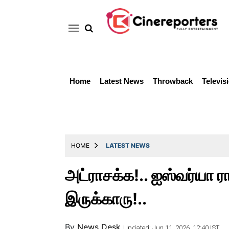
Home
Latest News
Throwback
Televis
Home
Latest
News
Throwback
HOME
LATEST NEWS
Television
அட்ராசக்க!.. ஐஸ்வர்யா 
Reviews
இருக்காரு!..
Photos
Story
By
News Desk
Updated: Jun 11, 2026, 12:40 IST