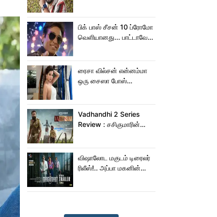
நெகிழ்ச்சியில் வெங்கட்
பிரபு
பிக் பாஸ் சீசன் 10 ப்ரோமோ
வெளியானது... பாட்டாவே
பாடிட்டாரே விஜய் சேதுபதி!
ரைசா வில்சன் என்னம்மா
ஒரு சைஸா போஸ்
கொடுத்துருக்காரு!..
கவர்ச்சியின் உச்சம்!..
Vadhandhi 2 Series
Review : சசிகுமாரின்
வதந்தி 2 வெப் சீரிஸ் எப்படி
இருக்கு?... ட்விட்டர்
விமர்சனம்!
விஷாலோட மகுடம் டிரைலர்
ரிலீஸ்!.. அப்பா மகனின்
ஆக்‌ஷன், காமெடி
அட்டகாசம்!..