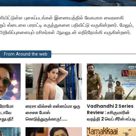
வெளியிட்டுள்ள புகைப்படங்கள் இணையத்தில் வேகமாக வைரலாகி
ும் ஸ்டைலை பாராட்டி கருத்துகளை பதிவிட்டு வருகின்றனர். மேலும்,
 அறிவிப்புகளையும் ரசிகர்கள் ஆவலுடன் எதிர்நோக்கி வருகின்றனர்.
From Around the web
 ப்ரோமோ
ரைசா வில்சன் என்னம்மா ஒரு
Vadhandhi 2 Series
ட்டாவே
சைஸா போஸ்
Review : சசிகுமாரின்
ேதுபதி!
கொடுத்துருக்காரு!..
வதந்தி 2 வெப் சீரிஸ் எப்படி
கவர்ச்சியின் உச்சம்!..
இருக்கு?... ட்விட்டர்
விமர்சனம்!