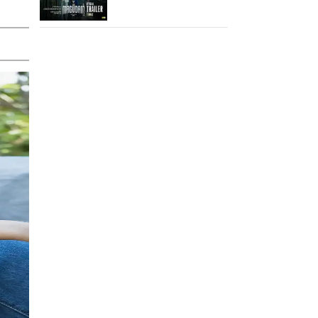
ஆக்‌ஷன், காமெடி
அட்டகாசம்!..