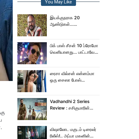
You May Like
இயக்குநராக 20
ஆண்டுகள்...
நெகிழ்ச்சியில் வெங்கட்
பிரபு
பிக் பாஸ் சீசன் 10 ப்ரோமோ
வெளியானது... பாட்டாவே
பாடிட்டாரே விஜய் சேதுபதி!
ரைசா வில்சன் என்னம்மா
ஒரு சைஸா போஸ்
கொடுத்துருக்காரு!..
கவர்ச்சியின் உச்சம்!..
Vadhandhi 2 Series
Review : சசிகுமாரின்
்கு
வதந்தி 2 வெப் சீரிஸ் எப்படி
ப
இருக்கு?... ட்விட்டர்
.
விமர்சனம்!
விஷாலோட மகுடம் டிரைலர்
ரிலீஸ்!.. அப்பா மகனின்