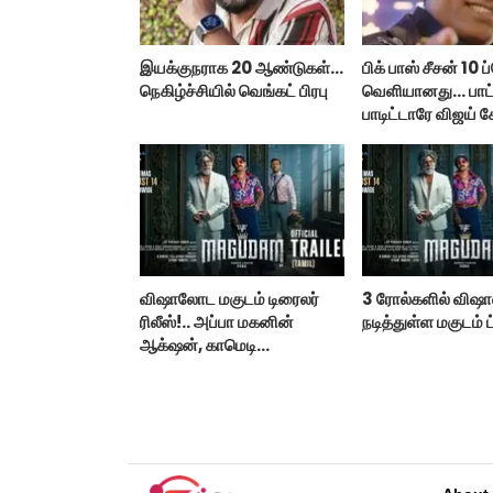
இயக்குநராக 20 ஆண்டுகள்...
பிக் பாஸ் சீசன் 10
நெகிழ்ச்சியில் வெங்கட் பிரபு
வெளியானது... பா
பாடிட்டாரே விஜய் ச
விஷாலோட மகுடம் டிரைலர்
3 ரோல்களில் விஷா
ரிலீஸ்!.. அப்பா மகனின்
நடித்துள்ள மகுடம் ட
ஆக்‌ஷன், காமெடி
அட்டகாசம்!..