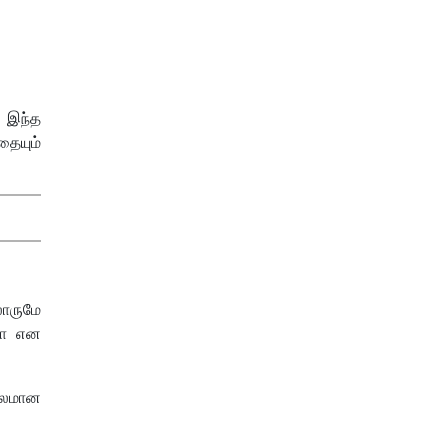
. இந்த
ையும்
லோருமே
பா என
ரபலமான