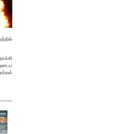
த்தில்
நோக்கி
்னுடைய
ார்கள்