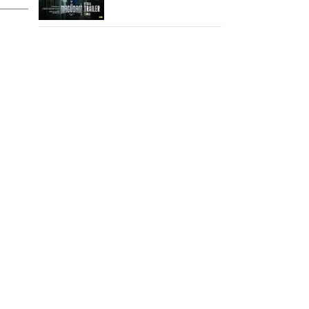
ஆக்‌ஷன், காமெடி
அட்டகாசம்!..