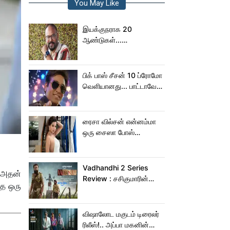
You May Like
இயக்குநராக 20
ஆண்டுகள்...
நெகிழ்ச்சியில் வெங்கட்
பிரபு
பிக் பாஸ் சீசன் 10 ப்ரோமோ
வெளியானது... பாட்டாவே
பாடிட்டாரே விஜய் சேதுபதி!
ரைசா வில்சன் என்னம்மா
ஒரு சைஸா போஸ்
கொடுத்துருக்காரு!..
கவர்ச்சியின் உச்சம்!..
Vadhandhi 2 Series
ி அதன்
Review : சசிகுமாரின்
்த ஒரு
வதந்தி 2 வெப் சீரிஸ் எப்படி
இருக்கு?... ட்விட்டர்
விமர்சனம்!
விஷாலோட மகுடம் டிரைலர்
ரிலீஸ்!.. அப்பா மகனின்