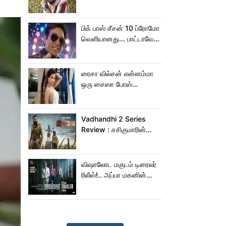
நெகிழ்ச்சியில் வெங்கட்
பிரபு
பிக் பாஸ் சீசன் 10 ப்ரோமோ
வெளியானது... பாட்டாவே
பாடிட்டாரே விஜய் சேதுபதி!
ரைசா வில்சன் என்னம்மா
ஒரு சைஸா போஸ்
கொடுத்துருக்காரு!..
கவர்ச்சியின் உச்சம்!..
Vadhandhi 2 Series
Review : சசிகுமாரின்
வதந்தி 2 வெப் சீரிஸ் எப்படி
இருக்கு?... ட்விட்டர்
விமர்சனம்!
விஷாலோட மகுடம் டிரைலர்
ரிலீஸ்!.. அப்பா மகனின்
ஆக்‌ஷன், காமெடி
அட்டகாசம்!..