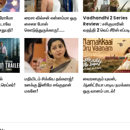
 ப்ரோமோ
ரைசா வில்சன் என்னம்மா ஒரு
Vadhandhi 2 Series
ட்டாவே
சைஸா போஸ்
Review : சசிகுமாரின்
ேதுபதி!
கொடுத்துருக்காரு!..
வதந்தி 2 வெப் சீரிஸ் எப்படி
கவர்ச்சியின் உச்சம்!..
இருக்கு?... ட்விட்டர்
விமர்சனம்!
ல்
மதியிடம் சிக்கிய தங்கராஜ்!
வைரலாகும் யுவன்,
்ரெய்லர்!
உனக்கு இனிமே சங்குதான்
ஆண்ட்ரியா பாடிய நமக்கா
மகனே!
ஒரு வானம் பாடல்!