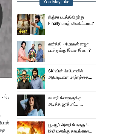
You May Like
நிஞ்சா படத்திலிருந்து
Finally பாரத் விலகிட்டாரா?
கார்த்தி - மோகன் ராஜா
படத்துக்கு இசை இவரா?
SK-வின் சேயோனில்
அதிரடியான மாற்றத்தை
செய்த கமல்!
கர்,
கயாடு லோஹருக்கு
அடித்த ஜாக்பாட்...
அடுத்தடுத்து 3 படங்கள்
ை
ரிலீஸ்!
ேபோல்
யூடியூப் அலறப்போகுது!..
்தை
இன்னைக்கு சாயங்காலம்