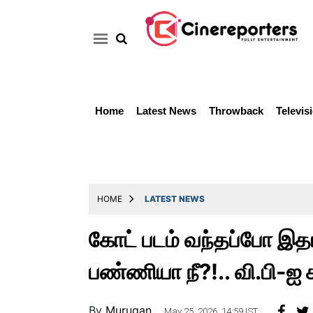
Home
Latest News
Throwback
Televis
Home
Latest
News
Throwback
HOME
LATEST NEWS
Television
கோட் படம் வந்தப்போ இத
Reviews
பண்ணியா நீ?!.. வி.பி-ஐ க
Photos
Story
By
Murugan ..
May 25, 2026, 14:59 IST