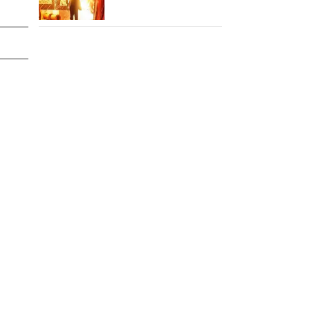
சம்பவம் பண்ண வரும்
டாக்ஸிக் டிரைலர்!..