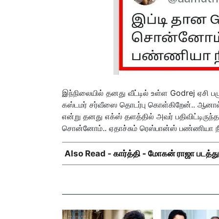
இந்நிலையில் தனது வீட்டில் உள்ள Godrej ஏசி 
கஸ்டமர் சர்வீஸை தொடர்பு கொள்கிறேன்.. ஆனால
என்று தனது எக்ஸ் தளத்தில் அவர் பதிவிட்டிருந்தா
சொன்னோம்.. ஏதாச்சும் ரெஸ்பான்ஸ் பண்ணியா நீ
Also Read -
கார்த்தி - மோகன் ராஜா படத்