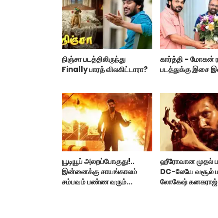
நிஞ்சா படத்திலிருந்து
கார்த்தி - மோகன் 
Finally பாரத் விலகிட்டாரா?
படத்துக்கு இசை 
யூடியூப் அலறப்போகுது!..
ஹீரோவான முதல் 
இன்னைக்கு சாயங்காலம்
DC-லேயே வசூல்
சம்பவம் பண்ண வரும்
லோகேஷ் கனகராஜ்
டாக்ஸிக் டிரைலர்!..