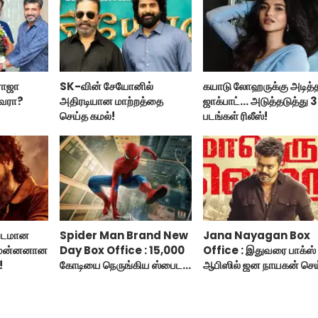
ராஜா
SK-வின் சேயோனில்
கயாடு லோஹருக்கு அடித்
இவரா?
அதிரடியான மாற்றத்தை
ஜாக்பாட்... அடுத்தடுத்து 3
செய்த கமல்!
படங்கள் ரிலீஸ்!
படமான
Spider Man Brand New
Jana Nayagan Box
 மன்னனான
Day Box Office : 15,000
Office : இதுவரை பாக்ஸ்
!
கோடியை நெருங்கிய ஸ்பைடர்
ஆபிஸில் ஜன நாயகன் செ
மேன் பிராண்ட் நியூ டே!
வசூல்?