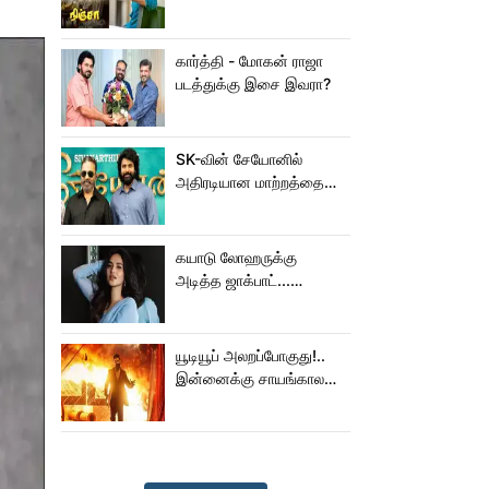
கார்த்தி - மோகன் ராஜா
படத்துக்கு இசை இவரா?
SK-வின் சேயோனில்
அதிரடியான மாற்றத்தை
செய்த கமல்!
கயாடு லோஹருக்கு
அடித்த ஜாக்பாட்...
அடுத்தடுத்து 3 படங்கள்
ரிலீஸ்!
யூடியூப் அலறப்போகுது!..
இன்னைக்கு சாயங்காலம்
சம்பவம் பண்ண வரும்
டாக்ஸிக் டிரைலர்!..