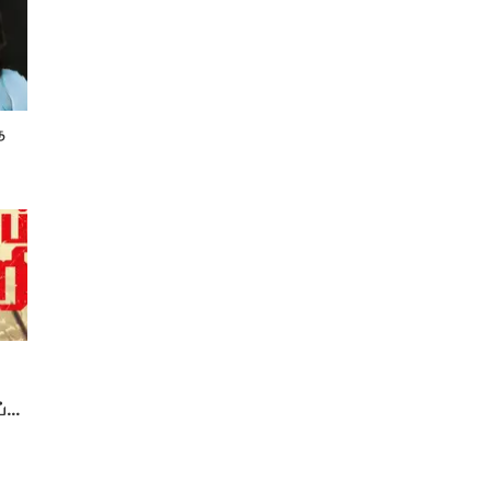
த
ய்த