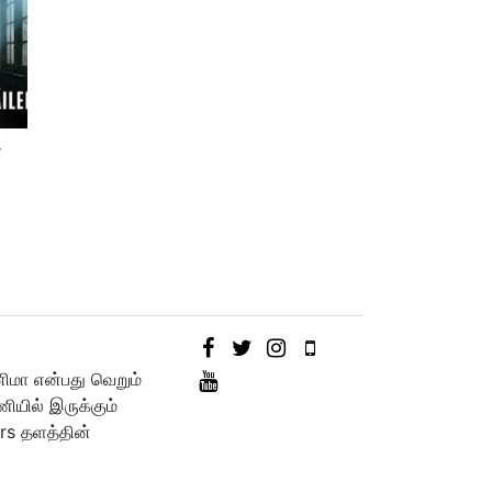
்
னிமா என்பது வெறும்
யில் இருக்கும்
rs தளத்தின்