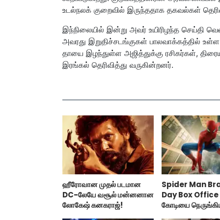
உடல்நலக் குறைவில் இருந்ததாக தகவல்கள் தெரி
இந்நிலையில் இன்று அவர் உயிரிழந்த செய்தி வெளி
அவரது இறுதிச்சடங்குகள் பாலவாக்கத்தில் உள
தாயை இழந்துள்ள அஜித்துக்கு ரசிகர்கள், திரை
இரங்கல் தெரிவித்து வருகின்றனர்.
ஹீரோவான முதல் படமான
Spider Man Br
DC-லேயே வசூல் மன்னனான
Day Box Office 
லோகேஷ் கனகராஜ்!
கோடியை நெருங்கி
மேன் பிராண்ட் நியூ