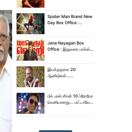
மன்னனான லோகேஷ்
கனகராஜ்!
Spider Man Brand New
Day Box Office :
15,000 கோடியை
நெருங்கிய ஸ்பைடர் மேன்
பிராண்ட் நியூ டே!
Jana Nayagan Box
Office : இதுவரை பாக்ஸ்
ஆபிஸில் ஜன நாயகன்
செய்த வசூல்?
இயக்குநராக 20
ஆண்டுகள்...
நெகிழ்ச்சியில் வெங்கட்
பிரபு
பிக் பாஸ் சீசன் 10 ப்ரோமோ
வெளியானது... பாட்டாவே
பாடிட்டாரே விஜய் சேதுபதி!