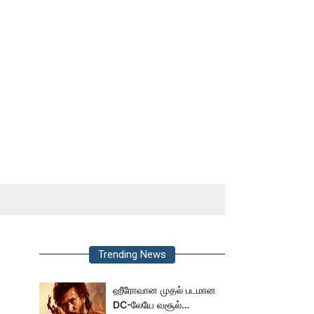
Trending News
ஹீரோவான முதல் படமான
DC-லேயே வசூல்