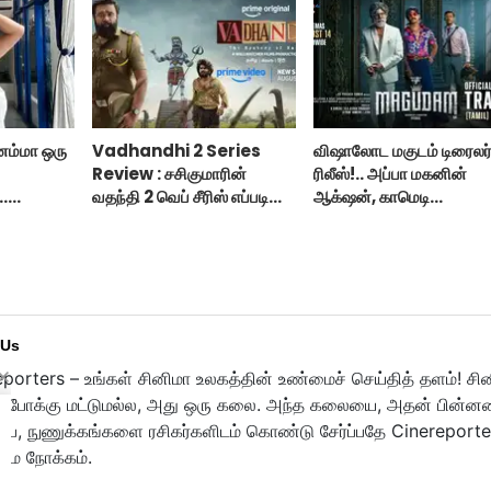
னம்மா ஒரு
Vadhandhi 2 Series
விஷாலோட மகுடம் டிரைலர
Review : சசிகுமாரின்
ரிலீஸ்!.. அப்பா மகனின்
..
வதந்தி 2 வெப் சீரிஸ் எப்படி
ஆக்‌ஷன், காமெடி
..
இருக்கு?... ட்விட்டர்
அட்டகாசம்!..
விமர்சனம்!
 Us
porters – உங்கள் சினிமா உலகத்தின் உண்மைச் செய்தித் தளம்! சி
ுபோக்கு மட்டுமல்ல, அது ஒரு கலை. அந்த கலையை, அதன் பின்னணி
பை, நுணுக்கங்களை ரசிகர்களிடம் கொண்டு சேர்ப்பதே Cinereporte
மை நோக்கம்.