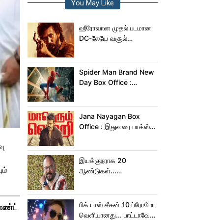
You May Like
ஹீரோவான முதல் படமான
DC-லேயே வசூல்
மன்னனான லோகேஷ்
கனகராஜ்!
Spider Man Brand New
Day Box Office :
15,000 கோடியை
நெருங்கிய ஸ்பைடர் மேன்
பிராண்ட் நியூ டே!
Jana Nayagan Box
Office : இதுவரை பாக்ஸ்
ஆபிஸில் ஜன நாயகன்
வு
செய்த வசூல்?
இயக்குநராக 20
ம்
ஆண்டுகள்...
நெகிழ்ச்சியில் வெங்கட்
பிரபு
பிக் பாஸ் சீசன் 10 ப்ரோமோ
ாண்ட்
வெளியானது... பாட்டாவே