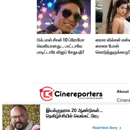
பிக் பாஸ் சீசன் 10 ப்ரோமோ
ரைசா வில்சன் என்
வெளியானது... பாட்டாவே
சைஸா போஸ்
பாடிட்டாரே விஜய் சேதுபதி!
கொடுத்துருக்காரு!
கவர்ச்சியின் உச்சம்!
About
Cinere
பொழுத
உழைப்
முதன்