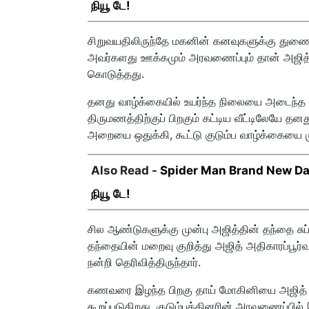
நியூ டே!
சிறுவயதிலிருந்தே மகனின் கனவுகளுக்கு துணைய
அவர்களது ஊக்கமும் அரவணைப்பும் தான் அஜித்த
கொடுத்தது.
தனது வாழ்க்கையில் உயர்ந்த நிலையை அடைந்த ப
திருமணத்திற்குப் பிறகும் கட்டிய வீட்டிலேயே 
அறையை ஒதுக்கி, கூட்டு குடும்ப வாழ்க்கையை ம
Also Read -
Spider Man Brand New Day 
நியூ டே!
சில ஆண்டுகளுக்கு முன்பு அஜித்தின் தந்தை ச
தந்தையின் மறைவு குறித்து அஜித் அதிகாரப்பூ
நன்றி தெரிவித்திருந்தார்.
கணவரை இழந்த பிறகு தாய் மோகினியை அஜித் மி
கூறப்படுகிறது. குடும்பத்தினரின் அரவணைப்பி