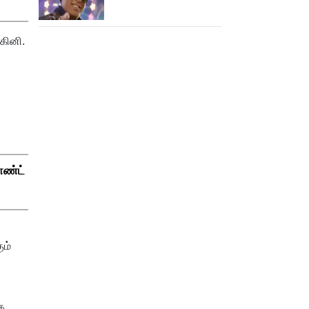
பாடிட்டாரே விஜய் சேதுபதி!
கினி.
ாண்ட்
ும்
க