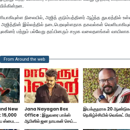
விக்கின்றன.
யாகியுள்ள நிலையில், அஜித் குடும்பத்தினர் ஆழ்ந்த துயரத்தில் உள்
்ள அஜித்தின் இல்லத்தில் நடைபெறவுள்ளதாக தகவல்கள் வெளியாகியு
யுலகினர் மற்றும் பல்வேறு தரப்பினரும் சமூக வலைதளங்கள் வாயிலாக
From Around the web
and New
Jana Nayagan Box
இயக்குநராக 20 ஆண்டுகள
: 15,000
Office : இதுவரை பாக்ஸ்
நெகிழ்ச்சியில் வெங்கட் பிர
ய ஸ்பைடர்
ஆபிஸில் ஜன நாயகன் செய்த
 டே!
வசூல்?