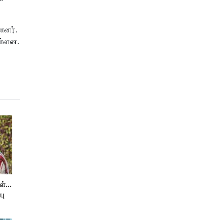
ளனர்.
ள்ளன.
்...
பு