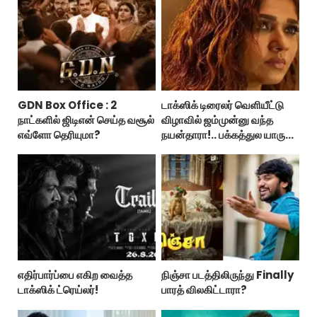
GDN Box Office : 2
டாக்ஸிக் டிரைலர் வெளியீட்டு
நாட்களில் ஜிடிஎன் செய்த வசூல்
விழாவில் ஜம்முன்னு வந்த
எவ்ளோ தெரியுமா?
நயன்தாரா!.. பக்கத்துல யாரு
பாருங்க!..
எதிர்பார்ப்பை எகிற வைத்த
நிஞ்சா படத்திலிருந்து Finally
டாக்ஸிக் ட்ரெய்லர்!
பாரத் விலகிட்டாரா?