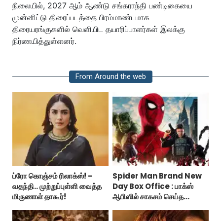
நிலையில், 2027 ஆம் ஆண்டு சங்கராந்தி பண்டிகையை
முன்னிட்டு திரைப்படத்தை பிரம்மாண்டமாக
திரையரங்குகளில் வெளியிட தயாரிப்பாளர்கள் இலக்கு
நிர்ணயித்துள்ளனர்.
From Around the web
ப்ரோ கொஞ்சம் ரிலாக்ஸ்! –
Spider Man Brand New
வதந்தி.. முற்றுப்புள்ளி வைத்த
Day Box Office : பாக்ஸ்
மிருணாள் தாகூர்!
ஆபிஸில் சாகசம் செய்த
ஸ்பைடர் மேன் பிராண்ட் நியூ டே!