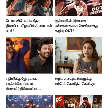
டொராண்டோ சர்வதேச
சூர்யாவின் அன்பான
திரைப்பட விழாவில் அமலா பால்
ஃபேன்ஸுக்காக வெளியானது
படம்!
கருப்பு OST!
ரஜினிக்கு ஜோடியாக
சமூக வலைதளங்களுக்கு
நடிக்கப்போகிறாரா
கம்பேக் கொடுத்த கெனிஷா
சிவகார்த்திகேயன் பட
ஹீரோயின்?