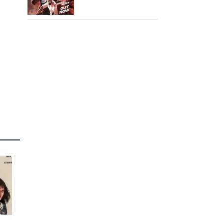
வெளியானது கருப்பு OST!