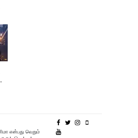
ா
ை
னிமா என்பது வெறும்