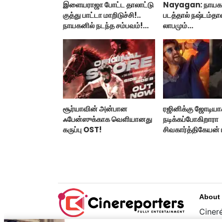
இளையராஜா போட்ட தாலாட்டு
Nayagan: நாயக
குத்து பாட்டா மாறிடுச்சி!..
படத்தால் நஷ்டம்தான
நாயகனில் நடந்த சம்பவம்!...
லாபமும்
இல்லை!..தயாரிப்பா
பேட்டி..
சூர்யாவின் அன்பான
ரஜினிக்கு ஜோடிய
ஃபேன்ஸுக்காக வெளியானது
நடிக்கப்போகிறாரா
கருப்பு OST!
சிவகார்த்திகேயன்
ஹீரோயின்?
About
Cinere