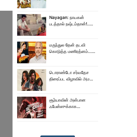
மாறிடுச்சி!.. நாயகனில்
நடந்த சம்பவம்!...
Nayagan: நாயகன்
படத்தால் நஷ்டம்தான்!..
ஒரு லாபமும்
இல்லை!..தயாரிப்பாளர்
மகள் பேட்டி..
மருந்துல தேன் தடவி
கொடுத்த மணிரத்னம்...
ரோஜா உருவானது
இப்படிதானா?
டொராண்டோ சர்வதேச
திரைப்பட விழாவில் அமலா
பால் படம்!
சூர்யாவின் அன்பான
ஃபேன்ஸுக்காக
வெளியானது கருப்பு OST!