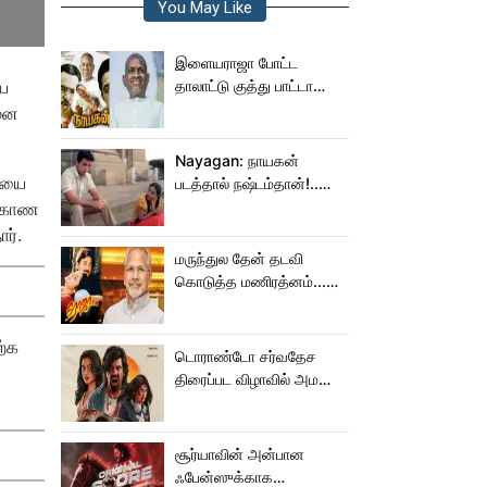
You May Like
இளையராஜா போட்ட
ைய
தாலாட்டு குத்து பாட்டா
மாறிடுச்சி!.. நாயகனில்
 மன
நடந்த சம்பவம்!...
Nayagan: நாயகன்
றையை
படத்தால் நஷ்டம்தான்!..
ஒரு லாபமும்
ை காண
இல்லை!..தயாரிப்பாளர்
ார்.
மகள் பேட்டி..
மருந்துல தேன் தடவி
கொடுத்த மணிரத்னம்...
ரோஜா உருவானது
இப்படிதானா?
ற்க
டொராண்டோ சர்வதேச
திரைப்பட விழாவில் அமலா
பால் படம்!
சூர்யாவின் அன்பான
ஃபேன்ஸுக்காக