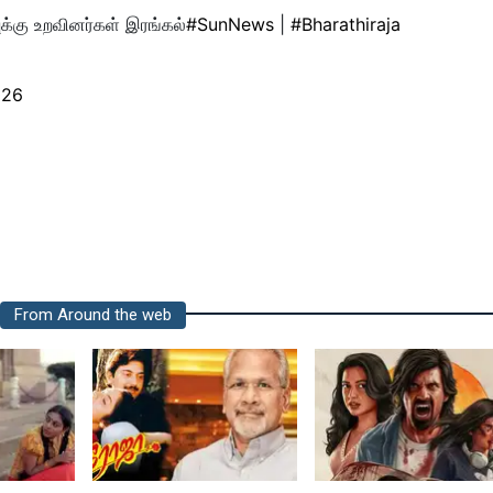
க்கு உறவினர்கள் இரங்கல்
#SunNews
|
#Bharathiraja
026
From Around the web