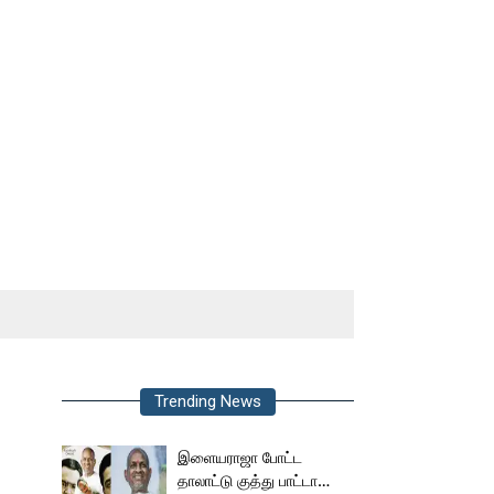
Trending News
இளையராஜா போட்ட
தாலாட்டு குத்து பாட்டா