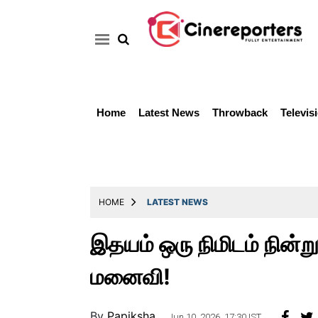
Home
Latest News
Throwback
Televis
Home
Latest
News
Throwback
HOME
LATEST NEWS
Television
இதயம் ஒரு நிமிடம் நின்ற
Reviews
மனைவி!
Photos
Story
By
Papiksha ..
Jun 10, 2026, 17:30 IST