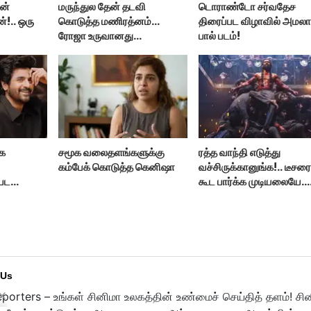
ன்
மருந்துல தேன் தடவி
டொராண்டோ சர்வதேச
்!.. ஒரு
கொடுத்த மணிரத்னம்...
திரைப்பட விழாவில் அமல
ரோஜா உருவானது
பால் படம்!
ளர் மகள்
இப்படிதானா?
ாக
சமூக வலைதளங்களுக்கு
ரத்த வாந்தி எடுத்து
கம்பேக் கொடுத்த கெனிஷா
வச்சிருக்கானுங்க!.. டீசர
 பட
கூட பார்க்க முடியலையே..
நானியின் ‘பாரடைஸ்’
பிழைக்குமா?
 Us
porters – உங்கள் சினிமா உலகத்தின் உண்மைச் செய்தித் தளம்! சி