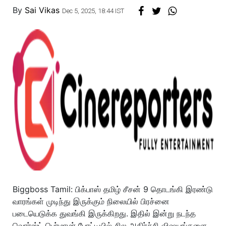
By
Sai Vikas
Dec 5, 2025, 18:44 IST
Biggboss Tamil: பிக்பாஸ் தமிழ் சீசன் 9 தொடங்கி இரண்டு
வாரங்கள் முடிந்து இருக்கும் நிலையில் பிரச்னை
படையெடுக்க துவங்கி இருக்கிறது. இதில் இன்று நடந்த
வொர்ஸ்ட் பெர்மாமர் போட்டியில் சில அதிர்ச்சி விஷயங்களை