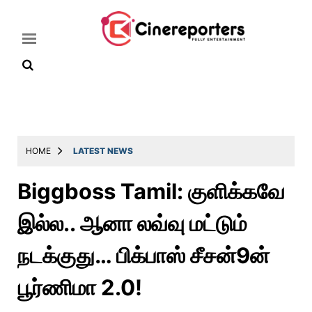
Home
Latest
HOME
LATEST NEWS
News
Biggboss Tamil: குளிக்கவே
Throwback
இல்ல.. ஆனா லவ்வு மட்டும்
Television
Reviews
நடக்குது… பிக்பாஸ் சீசன்9ன்
Photos
பூர்ணிமா 2.0!
Story