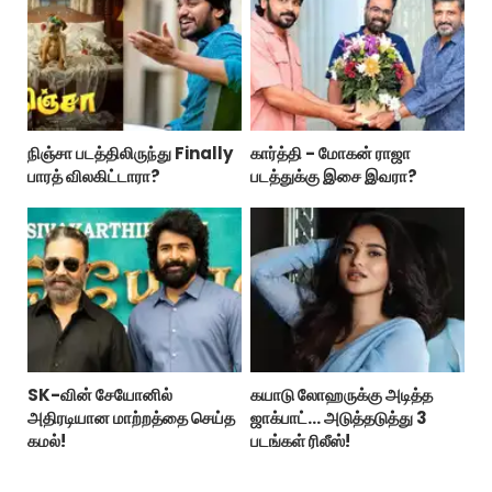
நிஞ்சா படத்திலிருந்து Finally
கார்த்தி - மோகன் ராஜா
பாரத் விலகிட்டாரா?
படத்துக்கு இசை இவரா?
SK-வின் சேயோனில்
கயாடு லோஹருக்கு அடித்த
அதிரடியான மாற்றத்தை செய்த
ஜாக்பாட்... அடுத்தடுத்து 3
கமல்!
படங்கள் ரிலீஸ்!