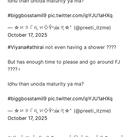
Idhu than unoda maturity ya ma?
#biggbosstamil9
pic.twitter.com/ipYJU1aHXq
— ☆ꪀꪮꪶꪖꪀ✧Ῡᶸɹίкꪋ☆ﾟ (@preeti_itzme)
October 17, 2025
#Viyana
#athirai
not even having a shower ????
But has enough time to please and go around FJ
????‍♀️
Idhu than unoda maturity ya ma?
#biggbosstamil9
pic.twitter.com/ipYJU1aHXq
— ☆ꪀꪮꪶꪖꪀ✧Ῡᶸɹίкꪋ☆ﾟ (@preeti_itzme)
October 17, 2025