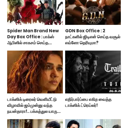
Spider Man Brand New
GDN Box Office : 2
Day Box Office : பாக்ஸ்
நாட்களில் ஜிடிஎன் செய்த வசூல்
ஆபிஸில் சாகசம் செய்த
எவ்ளோ தெரியுமா?
ஸ்பைடர் மேன் பிராண்ட் நியூ டே!
டாக்ஸிக் டிரைலர் வெளியீட்டு
எதிர்பார்ப்பை எகிற வைத்த
விழாவில் ஜம்முன்னு வந்த
டாக்ஸிக் ட்ரெய்லர்!
நயன்தாரா!.. பக்கத்துல யாரு
பாருங்க!..