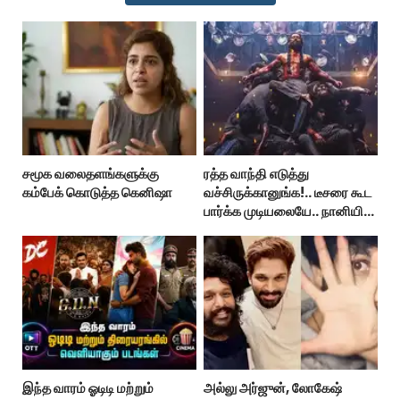
சமூக வலைதளங்களுக்கு
ரத்த வாந்தி எடுத்து
கம்பேக் கொடுத்த கெனிஷா
வச்சிருக்கானுங்க!.. டீசரை கூட
பார்க்க முடியலையே.. நானியின்
‘பாரடைஸ்’ பிழைக்குமா?
இந்த வாரம் ஓடிடி மற்றும்
அல்லு அர்ஜுன், லோகேஷ்