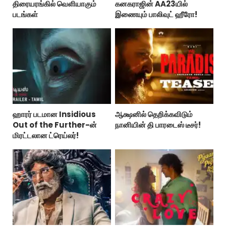
திரையரங்கில் வெளியாகும்
கனகராஜின் AA23யில்
படங்கள்
இணையும் பாலிவுட் ஹீரோ!
ஹாரர் படமான Insidious
ஆக்ஷனில் தெறிக்கவிடும்
Out of the Further-ன்
நானியின் தி பாரடைஸ் டீசர்!
மிரட்டலான ட்ரெய்லர்!