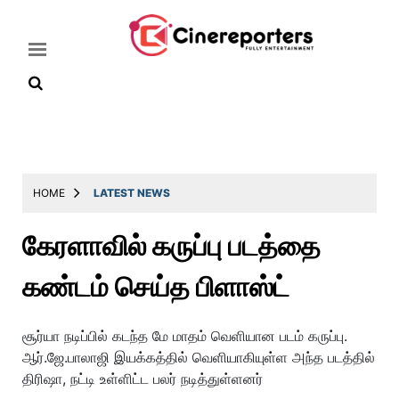
Home
Latest
HOME
LATEST NEWS
News
கேரளாவில் கருப்பு படத்தை
Throwback
கண்டம் செய்த பிளாஸ்ட்
Television
Reviews
சூர்யா நடிப்பில் கடந்த மே மாதம் வெளியான படம் கருப்பு.
Photos
ஆர்.ஜே.பாலாஜி இயக்கத்தில் வெளியாகியுள்ள அந்த படத்தில்
திரிஷா, நட்டி உள்ளிட்ட பலர் நடித்துள்ளனர்
Story