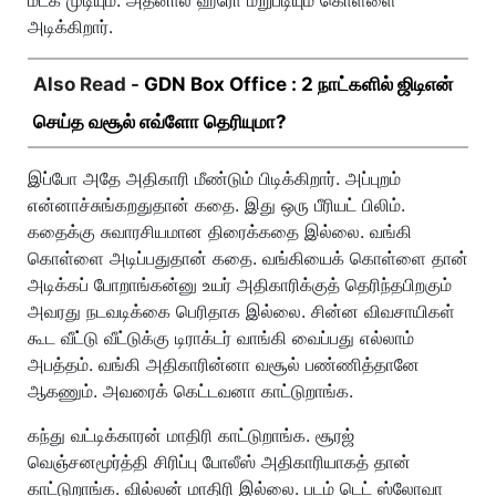
மீட்க முடியும். அதனால ஹீரோ மறுபடியும் கொள்ளை
அடிக்கிறார்.
Also Read -
GDN Box Office : 2 நாட்களில் ஜிடிஎன்
செய்த வசூல் எவ்ளோ தெரியுமா?
இப்போ அதே அதிகாரி மீண்டும் பிடிக்கிறார். அப்புறம்
என்னாச்சுங்கறதுதான் கதை. இது ஒரு பீரியட் பிலிம்.
கதைக்கு சுவாரசியமான திரைக்கதை இல்லை. வங்கி
கொள்ளை அடிப்பதுதான் கதை. வங்கியைக் கொள்ளை தான்
அடிக்கப் போறாங்கன்னு உயர் அதிகாரிக்குத் தெரிந்தபிறகும்
அவரது நடவடிக்கை பெரிதாக இல்லை. சின்ன விவசாயிகள்
கூட வீட்டு வீட்டுக்கு டிராக்டர் வாங்கி வைப்பது எல்லாம்
அபத்தம். வங்கி அதிகாரின்னா வசூல் பண்ணித்தானே
ஆகணும். அவரைக் கெட்டவனா காட்டுறாங்க.
கந்து வட்டிக்காரன் மாதிரி காட்டுறாங்க. சூரஜ்
வெஞ்சனமூர்த்தி சிரிப்பு போலீஸ் அதிகாரியாகத் தான்
காட்டுறாங்க. வில்லன் மாதிரி இல்லை. படம் டெட் ஸ்லோவா