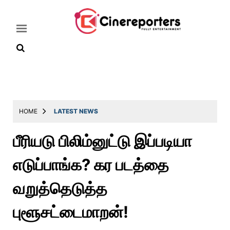
Home
Latest
HOME
LATEST NEWS
News
பீரியடு பிலிம்னுட்டு இப்படியா
Throwback
எடுப்பாங்க? கர படத்தை
Television
Reviews
வறுத்தெடுத்த
Photos
புளூசட்டைமாறன்!
Story