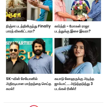
நிஞ்சா படத்திலிருந்து Finally
கார்த்தி - மோகன் ராஜா
பாரத் விலகிட்டாரா?
படத்துக்கு இசை இவரா?
SK-வின் சேயோனில்
கயாடு லோஹருக்கு அடித்த
அதிரடியான மாற்றத்தை செய்த
ஜாக்பாட்... அடுத்தடுத்து 3
கமல்!
படங்கள் ரிலீஸ்!