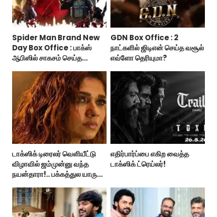
Spider Man Brand New
GDN Box Office : 2
Day Box Office : பாக்ஸ்
நாட்களில் ஜிடிஎன் செய்த வசூல்
ஆபிஸில் சாகசம் செய்த
எவ்ளோ தெரியுமா?
ஸ்பைடர் மேன் பிராண்ட் நியூ டே!
டாக்ஸிக் டிரைலர் வெளியீட்டு
எதிர்பார்ப்பை எகிற வைத்த
விழாவில் ஜம்முன்னு வந்த
டாக்ஸிக் ட்ரெய்லர்!
நயன்தாரா!.. பக்கத்துல யாரு
பாருங்க!..