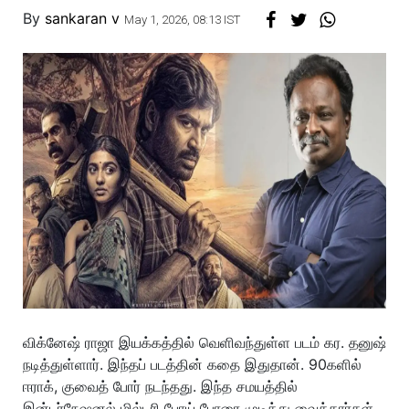
By
sankaran v
May 1, 2026, 08:13 IST
விக்னேஷ் ராஜா இயக்கத்தில் வெளிவந்துள்ள படம் கர. தனுஷ்
நடித்துள்ளார். இந்தப் படத்தின் கதை இதுதான். 90களில்
ஈராக், குவைத் போர் நடந்தது. இந்த சமயத்தில்
இன்டர்நேஷனல் மில்டரி போய் போரை முடித்து வைத்தார்கள்.