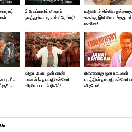
டிரைலர்
3 ரோல்களில் விஷால்
மதியிடம் சிக்கிய தங்கராஜ
னின்
நடித்துள்ள மகுடம் ட்ரெய்லர்!
உனக்கு இனிமே சங்குதான
மகனே!
விஜய்யோட ஒன் லாஸ்ட்
ரிலீஸானது ஜன நாயகன்
னாரா?..
டான்ஸ்!.. தளபதி கச்சேரி
படத்தின் தளபதி கச்சேரி ப
க்கு?..
வீடியோ பாடல் ரிலீஸ்!
வீடியோ!
்!..
 Us