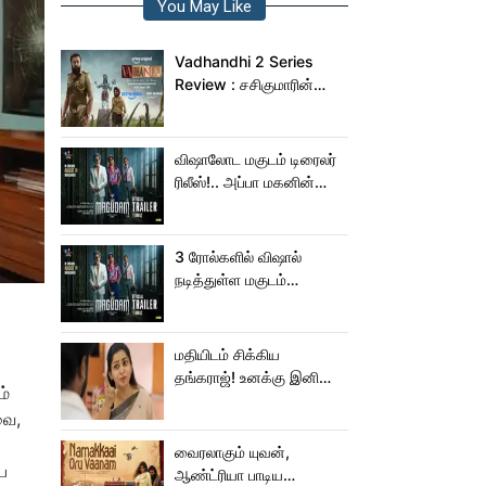
You May Like
Vadhandhi 2 Series
Review : சசிகுமாரின்
வதந்தி 2 வெப் சீரிஸ் எப்படி
இருக்கு?... ட்விட்டர்
விமர்சனம்!
விஷாலோட மகுடம் டிரைலர்
ரிலீஸ்!.. அப்பா மகனின்
ஆக்‌ஷன், காமெடி
அட்டகாசம்!..
3 ரோல்களில் விஷால்
நடித்துள்ள மகுடம்
ட்ரெய்லர்!
மதியிடம் சிக்கிய
தங்கராஜ்! உனக்கு இனிமே
ம்
சங்குதான் மகனே!
வை,
வைரலாகும் யுவன்,
ப
ஆண்ட்ரியா பாடிய