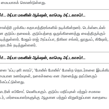
ம் மையமாகக் கொண்டுள்ளது.
்!.. அப்பா மகனின் ஆக்‌ஷன், காமெடி அட்டகாசம்!..
ாஸ்த்ரி முக்கிய கதாபாத்திரங்களில் நடிக்கின்றனர். டெக்ஸ்டைல்ஸ்
ான குடும்ப தலைவர். குடும்பத்தை ஒருங்கிணைத்து வைத்திருக்கும்
துள்ளார். மேலும் ராஜ் அய்யப்பா, நிகிலா சங்கர், லூதுஃப், கிஷோர்,
தொடரில் நடித்துள்ளனர்.
்!.. அப்பா மகனின் ஆக்‌ஷன், காமெடி அட்டகாசம்!..
 'உப்பு புளி காரம்', 'போலீஸ் போலீஸ்' போன்ற தொடர்களை இயக்க
்மையான உணர்வுகள், நகைச்சுவை என அனைத்து தரப்பினரும்
்கப்பட்டுள்ளது.
டரின் எபிசோட் வெளியாகும். குடும்ப மதிப்புகள் மற்றும் சமகால
, பார்வையாளர்களுக்கு ஆழமான மற்றும் விறுவிறுப்பான கதையை