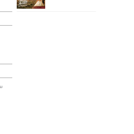
நமக்காய் ஒரு வானம்
பாடல்!
ிய