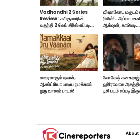
Vadhandhi 2 Series
விஷாலோட மகுடம் 
Review : சசிகுமாரின்
ரிலீஸ்!.. அப்பா மக
வதந்தி 2 வெப் சீரிஸ் எப்படி
ஆக்‌ஷன், காமெடி
இருக்கு?... ட்விட்டர்
அட்டகாசம்!..
விமர்சனம்!
வைரலாகும் யுவன்,
லோகேஷ் கனகராஜ்
ஆண்ட்ரியா பாடிய நமக்காய்
ஹீரோவாக அசத்தி
ஒரு வானம் பாடல்!
டிசி படம் எப்படி இரு
ஹானஸ்ட் விமர்சனம
About