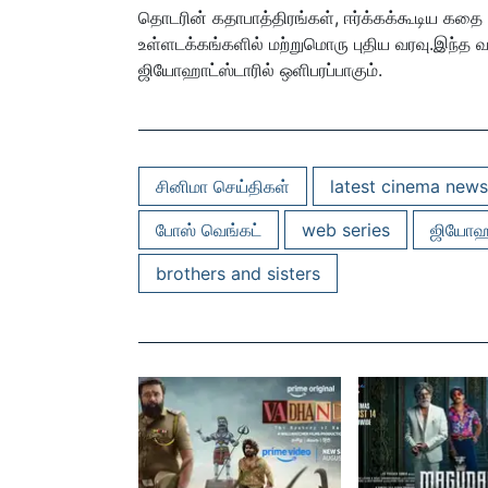
தொடரின் கதாபாத்திரங்கள், ஈர்க்கக்கூடிய கதை
உள்ளடக்கங்களில் மற்றுமொரு புதிய வரவு.இந்த வரு
ஜியோஹாட்ஸ்டாரில் ஒளிபரப்பாகும்.
சினிமா செய்திகள்
latest cinema news
போஸ் வெங்கட்
web series
ஜியோஹா
brothers and sisters