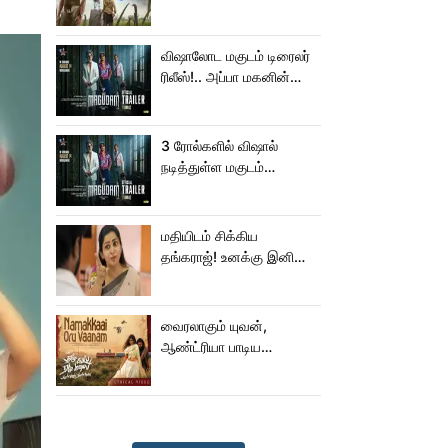
வதந்தி 2 வெப் சீரிஸ் எப்படி
இருக்கு?... ட்விட்டர்
விமர்சனம்!
விஷாலோட மகுடம் டிரைலர்
ரிலீஸ்!.. அப்பா மகனின்
ஆக்‌ஷன், காமெடி
அட்டகாசம்!..
3 ரோல்களில் விஷால்
நடித்துள்ள மகுடம்
ட்ரெய்லர்!
மதியிடம் சிக்கிய
தங்கராஜ்! உனக்கு இனிமே
சங்குதான் மகனே!
வைரலாகும் யுவன்,
ஆண்ட்ரியா பாடிய
நமக்காய் ஒரு வானம்
பாடல்!