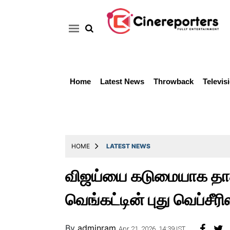
Home
Latest News
Throwback
Televis
Home
Latest
News
Throwback
HOME
LATEST NEWS
Television
விஜய்யை கடுமையாக தாக்
Reviews
வெங்கட்டின் புது வெப்சீரிஸ
Photos
Story
By
adminram
Apr 21, 2026, 14:39 IST