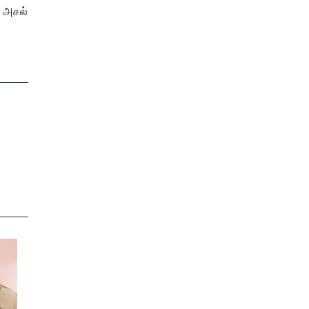
் அசல்