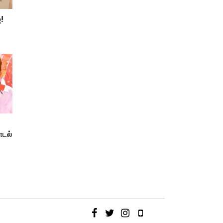
்!
்
ாடல்