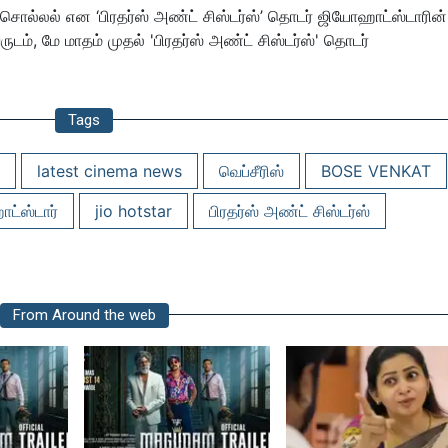
 சொல்லல் என ‘பிரதர்ஸ் அண்ட் சிஸ்டர்ஸ்’ தொடர் ஜியோஹாட்ஸ்டாரின
டம், மே மாதம் முதல் 'பிரதர்ஸ் அண்ட் சிஸ்டர்ஸ்' தொடர்
Tags
latest cinema news
வெப்சீரிஸ்
BOSE VENKAT
ட்ஸ்டார்
jio hotstar
பிரதர்ஸ் அண்ட் சிஸ்டர்ஸ்
From Around the web