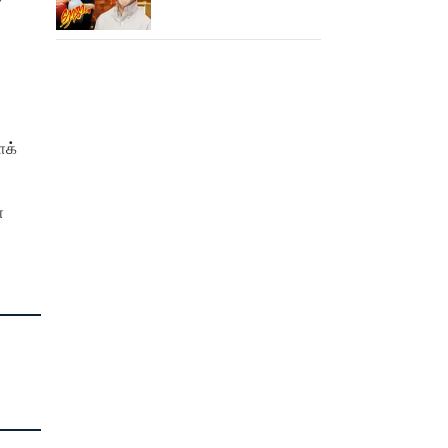
ரோஜா உருவானது
இப்படிதானா?
ைக்
்