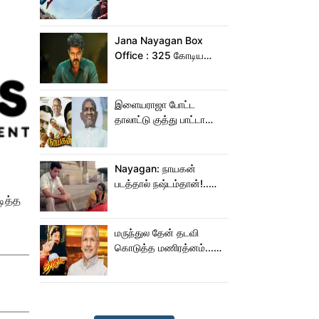
இந்தியாவில் மட்டும் 400
கோடி வசூலித்ததா
ஸ்பைடர் மேன் பிராண்ட் நியூ
Jana Nayagan Box
டே?
Office : 325 கோடிய
நெருங்க கூட ஜன
நாயகனுக்கு வாய்ப்பு இல்ல!
இளையராஜா போட்ட
தாலாட்டு குத்து பாட்டா
மாறிடுச்சி!.. நாயகனில்
நடந்த சம்பவம்!...
Nayagan: நாயகன்
படத்தால் நஷ்டம்தான்!..
ஒரு லாபமும்
டித்த
இல்லை!..தயாரிப்பாளர்
மகள் பேட்டி..
மருந்துல தேன் தடவி
கொடுத்த மணிரத்னம்...
ரோஜா உருவானது
இப்படிதானா?