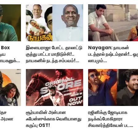
 Box
இளையராஜா போட்ட தாலாட்டு
Nayagan: நாயகன்
டிய
குத்து பாட்டா மாறிடுச்சி!..
படத்தால் நஷ்டம்தான்!.. ஒர
ாயகனுக்கு
நாயகனில் நடந்த சம்பவம்!...
லாபமும்
இல்லை!..தயாரிப்பாளர் மக
பேட்டி..
தேச
சூர்யாவின் அன்பான
ரஜினிக்கு ஜோடியாக
் அமலா
ஃபேன்ஸுக்காக வெளியானது
நடிக்கப்போகிறாரா
கருப்பு OST!
சிவகார்த்திகேயன் பட
ஹீரோயின்?