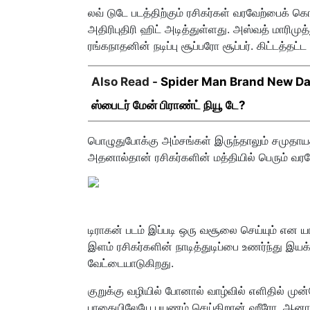
லவ் டுடே படத்திற்கும் ரசிகர்கள் வரவேற்பைக் க
அதிரிபுதிரி ஹிட் அடித்துள்ளது. அஸ்வத் மாரிமுத்த
ரங்கநாதனின் நடிப்பு சூப்பரோ சூப்பர். கிட்டத்தட
Also Read -
Spider Man Brand New Day 
ஸ்பைடர் மேன் பிராண்ட் நியூ டே?
பொழுதுபோக்கு அம்சங்கள் இருந்தாலும் சமுதா
அதனால்தான் ரசிகர்களின் மத்தியில் பெரும் வரவ
டிராகன் படம் இப்படி ஒரு வசூலை செய்யும் என ய
இளம் ரசிகர்களின் நாடித்துடிப்பை உணர்ந்து இயக
வேட்டையாடுகிறது.
குறுக்கு வழியில் போனால் வாழ்வில் எளிதில் மு
பாதையிலேயே பயணம் செய்கிறான் ஹீரோ. ஆனால் 