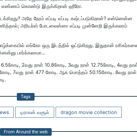
 என்ற எண்ணம் கொண்டு இருக்கிறான் ஹீரோ.
ிறது? அதே நேரம் எப்படி எப்படி கஷ்டப்படுகிறான்? என்னென்ன
ணித்தால்; அரியர்ஸ் போடலைன்னா எப்படி முன்னேறி இருக்கலாம்
 வாழ்க்கையில் எங்கோ ஒரு இடத்தில் ஒட்டுகிறது. இதுதான் ரசிகர்கள
்னன்னு பார்க்கலாமா...
 6.5கோடி, 2வது நாள் 10.8கோடி, 3வது நாள் 12.75கோடி, 4வது நாள
2 கோடி, 7வது நாள் 477 கோடி. ஆக மொத்தம் 50.15கோடி. 8வது நாள்
டி.
Tags
news
டிராகன் வசூல்
dragon movie collection
From Around the web