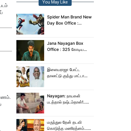
You May Like
படம்
ப்
Spider Man Brand New
Day Box Office :
இந்தியாவில் மட்டும் 400
கோடி வசூலித்ததா
ஸ்பைடர் மேன் பிராண்ட் நியூ
Jana Nayagan Box
டே?
Office : 325 கோடிய
நெருங்க கூட ஜன
நாயகனுக்கு வாய்ப்பு இல்ல!
இளையராஜா போட்ட
தாலாட்டு குத்து பாட்டா
மாறிடுச்சி!.. நாயகனில்
நடந்த சம்பவம்!...
Nayagan: நாயகன்
ரணம்.
படத்தால் நஷ்டம்தான்!..
்
ஒரு லாபமும்
இல்லை!..தயாரிப்பாளர்
மகள் பேட்டி..
மருந்துல தேன் தடவி
கொடுத்த மணிரத்னம்...
்