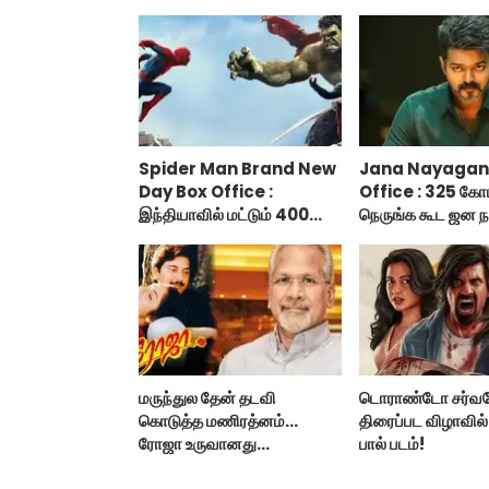
Spider Man Brand New
Jana Nayagan
Day Box Office :
Office : 325 கோ
இந்தியாவில் மட்டும் 400
நெருங்க கூட ஜன ந
கோடி வசூலித்ததா ஸ்பைடர்
வாய்ப்பு இல்ல!
மேன் பிராண்ட் நியூ டே?
மருந்துல தேன் தடவி
டொராண்டோ சர்வ
கொடுத்த மணிரத்னம்...
திரைப்பட விழாவில
ரோஜா உருவானது
பால் படம்!
இப்படிதானா?