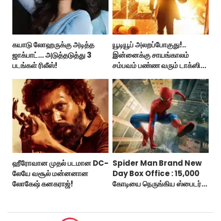
கயாடு லோஹருக்கு அடித்த
யூடியூப் அலறப்போகுது!..
ஜாக்பாட்... அடுத்தடுத்து 3
இன்னைக்கு சாயங்காலம்
படங்கள் ரிலீஸ்!
சம்பவம் பண்ண வரும் டாக்ஸிக்
டிரைலர்!..
ஹீரோவான முதல் படமான DC-
Spider Man Brand New
லேயே வசூல் மன்னனான
Day Box Office : 15,000
லோகேஷ் கனகராஜ்!
கோடியை நெருங்கிய ஸ்பைடர்
மேன் பிராண்ட் நியூ டே!