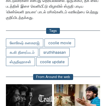
காட்டுவார்களா என்பது தெரியவில்லை. ஒருபக்கம், தக் லைப்
படத்தின் இசை வெளியீட்டு விழாவில் ஸ்ருதி பாடிய
‘விண்வெளி நாயகா’ பாடல் ரசிகர்களிடம் வரவேற்பை பெற்றது
குறிப்பிடத்தக்கது.
Tags
லோகேஷ் கனகராஜ்
coolie movie
கூலி திரைப்படம்
sruthihaasan
ஸ்ருதிஹாசன்
coolie update
From Around the web