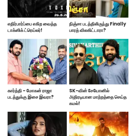
எதிர்பார்ப்பை எகிற வைத்த
நிஞ்சா படத்திலிருந்து Finally
டாக்ஸிக் ட்ரெய்லர்!
பாரத் விலகிட்டாரா?
கார்த்தி - மோகன் ராஜா
SK-வின் சேயோனில்
படத்துக்கு இசை இவரா?
அதிரடியான மாற்றத்தை செய்த
கமல்!