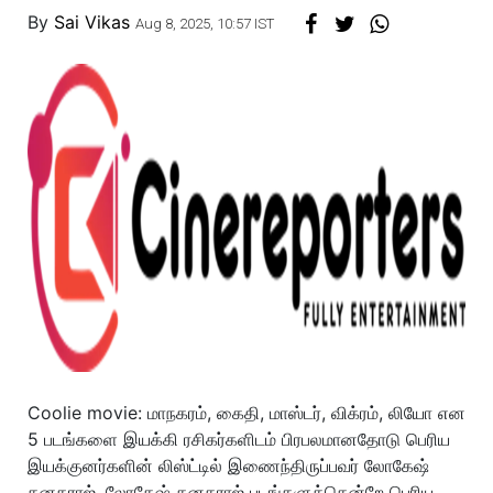
By
Sai Vikas
Aug 8, 2025, 10:57 IST
Coolie movie: மாநகரம், கைதி, மாஸ்டர், விக்ரம், லியோ என
5 படங்களை இயக்கி ரசிகர்களிடம் பிரபலமானதோடு பெரிய
இயக்குனர்களின் லிஸ்ட்டில் இணைந்திருப்பவர் லோகேஷ்
கனகராஜ். லோகேஷ் கனகராஜ் படங்களுக்கென்றே பெரிய