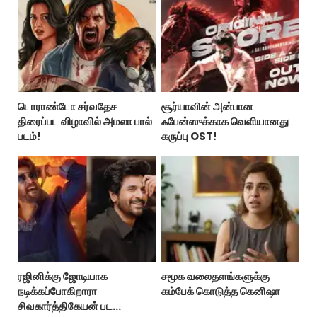
டொராண்டோ சர்வதேச
சூர்யாவின் அன்பான
திரைப்பட விழாவில் அமலா பால்
ஃபேன்ஸுக்காக வெளியானது
படம்!
கருப்பு OST!
ரஜினிக்கு ஜோடியாக
சமூக வலைதளங்களுக்கு
நடிக்கப்போகிறாரா
கம்பேக் கொடுத்த கெனிஷா
சிவகார்த்திகேயன் பட