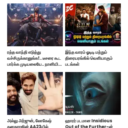
ஹீரோயின்?
ரத்த வாந்தி எடுத்து
இந்த வாரம் ஓடிடி மற்றும்
வச்சிருக்கானுங்க!.. டீசரை கூட
திரையரங்கில் வெளியாகும்
பார்க்க முடியலையே.. நானியின்
படங்கள்
‘பாரடைஸ்’ பிழைக்குமா?
அல்லு அர்ஜுன், லோகேஷ்
ஹாரர் படமான Insidious
கனகராஜின் AA23யில்
Out of the Further-ன்