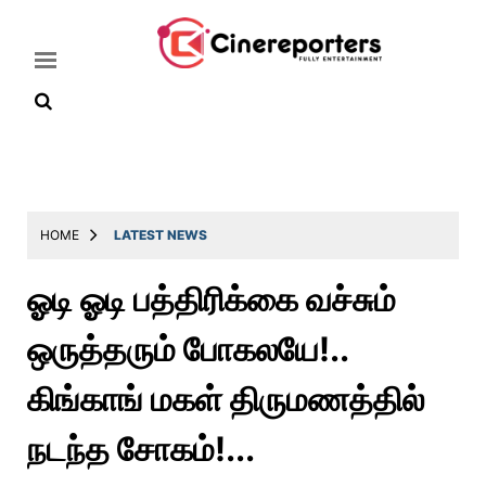
Home
Latest
HOME
LATEST NEWS
News
ஓடி ஓடி பத்திரிக்கை வச்சும்
Throwback
ஒருத்தரும் போகலயே!..
Television
Reviews
கிங்காங் மகள் திருமணத்தில்
Photos
நடந்த சோகம்!...
Story