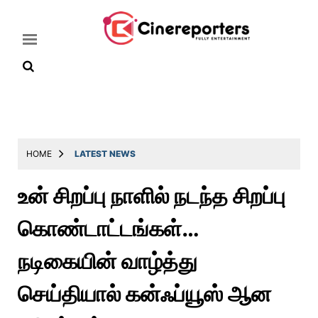
Home
Latest
HOME
LATEST NEWS
News
உன் சிறப்பு நாளில் நடந்த சிறப்பு
Throwback
கொண்டாட்டங்கள்…
Television
Reviews
நடிகையின் வாழ்த்து
Photos
செய்தியால் கன்ஃப்யூஸ் ஆன
Story