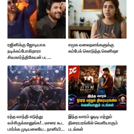
ரஜினிக்கு ஜோடியாக
சமூக வலைதளங்களுக்கு
நடிக்கப்போகிறாரா
கம்பேக் கொடுத்த கெனிஷா
சிவகார்த்திகேயன் பட
ஹீரோயின்?
ரத்த வாந்தி எடுத்து
இந்த வாரம் ஓடிடி மற்றும்
வச்சிருக்கானுங்க!.. டீசரை கூட
திரையரங்கில் வெளியாகும்
பார்க்க முடியலையே.. நானியின்
படங்கள்