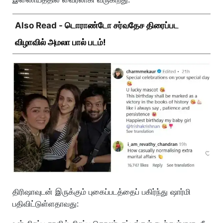
Also Read -
டொராண்டோ சர்வதேச திரைப்பட
விழாவில் அமலா பால் படம்!
திரிஷாவுடன் இருக்கும் புகைப்படத்தைப் பகிர்ந்து ஷார்மி
பதிவிட்டுள்ளதாவது: