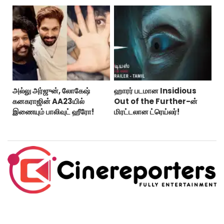
‘பாரடைஸ்’ பிழைக்குமா?
அல்லு அர்ஜுன், லோகேஷ்
ஹாரர் படமான Insidious
கனகராஜின் AA23யில்
Out of the Further-ன்
இணையும் பாலிவுட் ஹீரோ!
மிரட்டலான ட்ரெய்லர்!