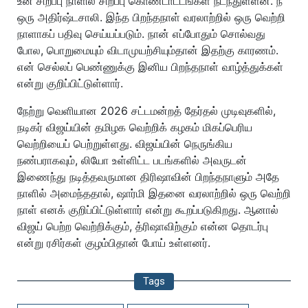
உன் சிறப்பு நாளில் சிறப்பு கொண்டாட்டங்கள் நடந்துள்ளன. நீ
ஒரு அதிர்ஷ்டசாலி. இந்த பிறந்தநாள் வரலாற்றில் ஒரு வெற்றி
நாளாகப் பதிவு செய்யப்படும். நான் எப்போதும் சொல்வது
போல, பொறுமையும் விடாமுயற்சியும்தான் இதற்கு காரணம்.
என் செல்லப் பெண்ணுக்கு இனிய பிறந்தநாள் வாழ்த்துக்கள்
என்று குறிப்பிட்டுள்ளார்.
நேற்று வெளியான 2026 சட்டமன்றத் தேர்தல் முடிவுகளில்,
நடிகர் விஜய்யின் தமிழக வெற்றிக் கழகம் மிகப்பெரிய
வெற்றியைப் பெற்றுள்ளது. விஜய்யின் நெருங்கிய
நண்பராகவும், லியோ உள்ளிட்ட படங்களில் அவருடன்
இணைந்து நடித்தவருமான திரிஷாவின் பிறந்தநாளும் அதே
நாளில் அமைந்ததால், ஷார்மி இதனை வரலாற்றில் ஒரு வெற்றி
நாள் எனக் குறிப்பிட்டுள்ளார் என்று கூறப்படுகிறது. ஆனால்
விஜய் பெற்ற வெற்றிக்கும், த்ரிஷாவிற்கும் என்ன தொடர்பு
என்று ரசிர்கள் குழம்பிதான் போய் உள்ளனர்.
Tags