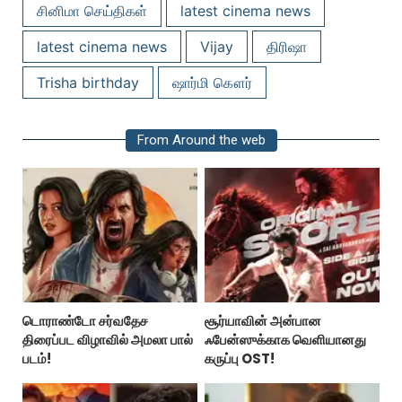
சினிமா செய்திகள்
latest cinema news
latest cinema news
Vijay
திரிஷா
Trisha birthday
ஷார்மி கௌர்
From Around the web
டொராண்டோ சர்வதேச
சூர்யாவின் அன்பான
திரைப்பட விழாவில் அமலா பால்
ஃபேன்ஸுக்காக வெளியானது
படம்!
கருப்பு OST!