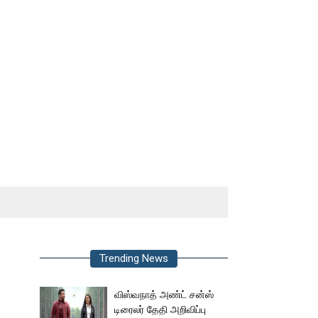
Trending News
விஸ்வநாத் அண்ட் சன்ஸ்
டிரைலர் தேதி அறிவிப்பு