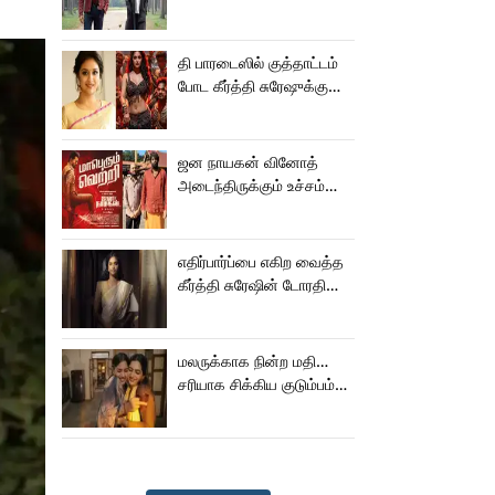
தி பாரடைஸில் குத்தாட்டம்
போட கீர்த்தி சுரேஷுக்கு
சம்பளம் எவ்வளவு
தெரியுமா?
ஜன நாயகன் வினோத்
அடைந்திருக்கும் உச்சம்
மகத்தானது -
இரா.சரவணன்!
எதிர்பார்ப்பை எகிற வைத்த
கீர்த்தி சுரேஷின் டோரதி
டீசர்!
மலருக்காக நின்ற மதி…
சரியாக சிக்கிய குடும்பம்…
செமையா இருக்கே!