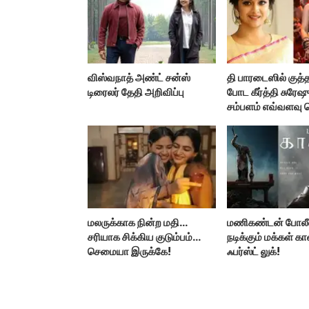
விஸ்வநாத் அண்ட் சன்ஸ்
தி பாரடைஸில் குத்த
டிரைலர் தேதி அறிவிப்பு
போட கீர்த்தி சுரேஷ
சம்பளம் எவ்வளவு 
மலருக்காக நின்ற மதி…
மணிகண்டன் போல
சரியாக சிக்கிய குடும்பம்…
நடிக்கும் மக்கள் 
செமையா இருக்கே!
ஃபர்ஸ்ட் லுக்!