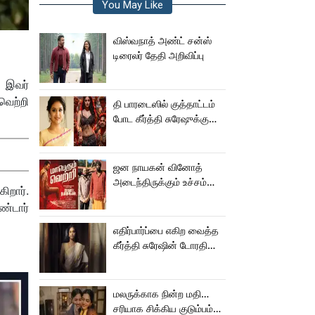
You May Like
விஸ்வநாத் அண்ட் சன்ஸ்
டிரைலர் தேதி அறிவிப்பு
 இவர்
வெற்றி
தி பாரடைஸில் குத்தாட்டம்
போட கீர்த்தி சுரேஷுக்கு
சம்பளம் எவ்வளவு
தெரியுமா?
ஜன நாயகன் வினோத்
அடைந்திருக்கும் உச்சம்
ிறார்.
மகத்தானது -
ண்டார்
இரா.சரவணன்!
எதிர்பார்ப்பை எகிற வைத்த
கீர்த்தி சுரேஷின் டோரதி
டீசர்!
மலருக்காக நின்ற மதி…
சரியாக சிக்கிய குடும்பம்…