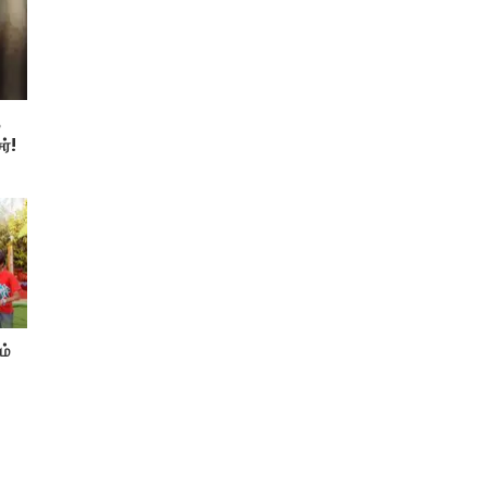
த
ர்!
ம்