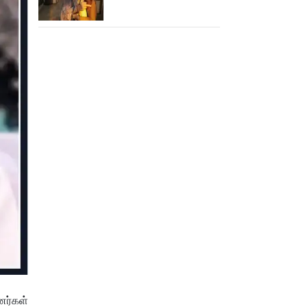
செமையா இருக்கே!
னர்கள்