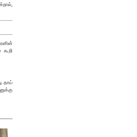
றால்,
ரனின்
் கூறி
ு தாய்
னுக்கு