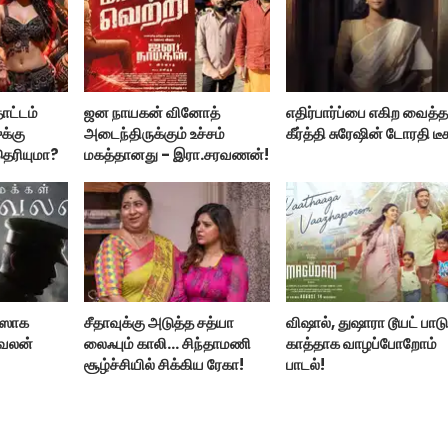
ாட்டம்
ஜன நாயகன் வினோத்
எதிர்பார்ப்பை எகிற வைத்
ுக்கு
அடைந்திருக்கும் உச்சம்
கீர்த்தி சுரேஷின் டோரதி டீச
தெரியுமா?
மகத்தானது - இரா.சரவணன்!
ீஸாக
சீதாவுக்கு அடுத்த சத்யா
விஷால், துஷாரா டூயட் பாடு
காவலன்
லைஃபும் காலி… சிந்தாமணி
காத்தாக வாழப்போறோம்
சூழ்ச்சியில் சிக்கிய ரேகா!
பாடல்!