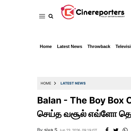
Home
Latest News
Throwback
Televis
Home
Latest
News
Throwback
HOME
LATEST NEWS
Television
Balan - The Boy Box Off
Reviews
செய்த வசூல் எவ்ளோ தெ
Photos
Story
By
siva S
Jun 23, 2026, 09:19 IST