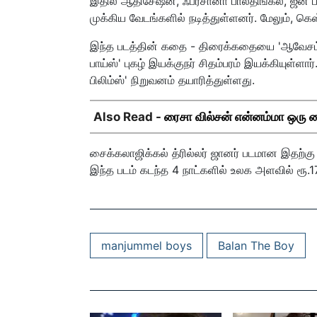
இதில் ஆதிசேஷன், ஃபர்சானா பாலதிங்கல், ஜீன் 
முக்கிய வேடங்களில் நடித்துள்ளனர். மேலும், க
இந்த படத்தின் கதை - திரைக்கதையை 'ஆவேசம்' பு
பாய்ஸ்' புகழ் இயக்குநர் சிதம்பரம் இயக்கியுள்
பிலிம்ஸ்' நிறுவனம் தயாரித்துள்ளது.
Also Read -
ரைசா வில்சன் என்னம்மா ஒரு சை
சைக்கலாஜிக்கல் த்ரில்லர் ஜானர் படமான இதற்கு
இந்த படம் கடந்த 4 நாட்களில் உலக அளவில் ரூ.
manjummel boys
Balan The Boy