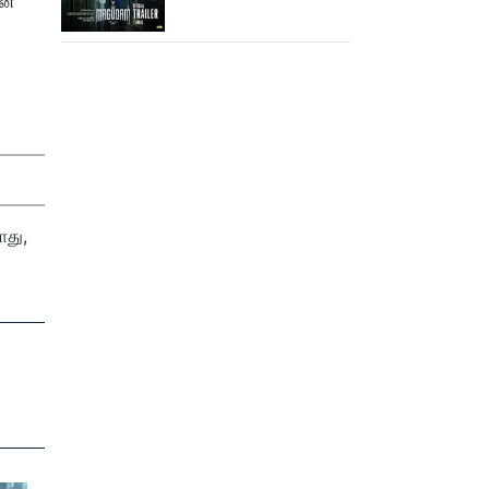
ன்
ட்ரெய்லர்!
ோது,