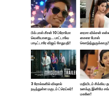
பிக் பாஸ் சீசன் 10 ப்ரோமோ
ரைசா வில்சன் என்
வெளியானது... பாட்டாவே
சைஸா போஸ்
பாடிட்டாரே விஜய் சேதுபதி!
கொடுத்துருக்காரு!
கவர்ச்சியின் உச்சம்!
3 ரோல்களில் விஷால்
மதியிடம் சிக்கிய த
நடித்துள்ள மகுடம் ட்ரெய்லர்!
உனக்கு இனிமே சங்
மகனே!