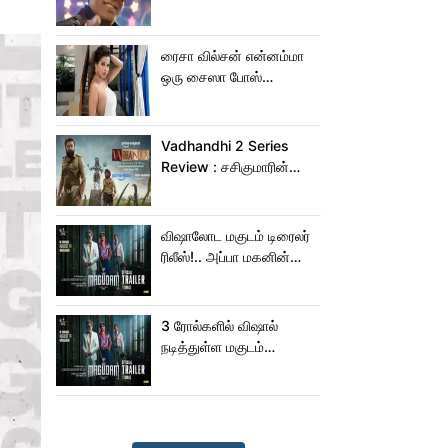
பாடிட்டாரே விஜய் சேதுபதி!
ரைசா வில்சன் என்னம்மா
ஒரு சைஸா போஸ்
கொடுத்துருக்காரு!..
கவர்ச்சியின் உச்சம்!..
Vadhandhi 2 Series
Review : சசிகுமாரின்
வதந்தி 2 வெப் சீரிஸ் எப்படி
இருக்கு?... ட்விட்டர்
விமர்சனம்!
விஷாலோட மகுடம் டிரைலர்
ரிலீஸ்!.. அப்பா மகனின்
ஆக்‌ஷன், காமெடி
அட்டகாசம்!..
3 ரோல்களில் விஷால்
நடித்துள்ள மகுடம்
ட்ரெய்லர்!