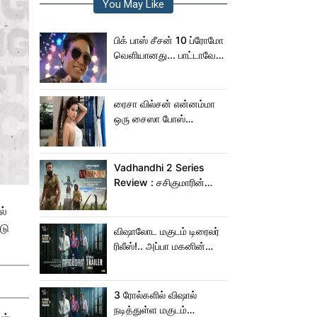
You May Like
பிக் பாஸ் சீசன் 10 ப்ரோமோ
வெளியானது... பாட்டாவே
பாடிட்டாரே விஜய் சேதுபதி!
ரைசா வில்சன் என்னம்மா
ஒரு சைஸா போஸ்
கொடுத்துருக்காரு!..
கவர்ச்சியின் உச்சம்!..
Vadhandhi 2 Series
Review : சசிகுமாரின்
வதந்தி 2 வெப் சீரிஸ் எப்படி
ல்
இருக்கு?... ட்விட்டர்
டு
விமர்சனம்!
விஷாலோட மகுடம் டிரைலர்
ரிலீஸ்!.. அப்பா மகனின்
ஆக்‌ஷன், காமெடி
அட்டகாசம்!..
3 ரோல்களில் விஷால்
நடித்துள்ள மகுடம்