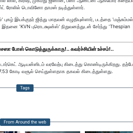
பால் லால், கிரிஷ், முகமது ஜினான், பீனா ஆண்டனி ஆகியோர் கதையி
ெஸ்ட் ரோலில் டொவினோ தாமஸ் நடித்துள்ளார்.
கழ் இயக்குநர் ஜித்து மாதவன் எழுதியுள்ளார், படத்தை 'மஞ்சும்மல்
ளார். இதனை 'KVN புரொடக்ஷன்ஸ்' நிறுவனத்துடன் சேர்ந்து 'Thespian
ஸா போஸ் கொடுத்துருக்காரு!.. கவர்ச்சியின் உச்சம்!..
 டார்கெட் ஆடியன்ஸிடம் வரவேற்பு கிடைத்து கொண்டிருக்கிறது. தற்ப
17.53 கோடி வசூல் செய்துள்ளதாக தகவல் கிடைத்துள்ளது.
Tags
From Around the web