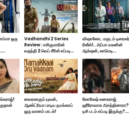
னம்மா ஒரு
Vadhandhi 2 Series
விஷாலோட மகுடம் டிரைலர
Review : சசிகுமாரின்
ரிலீஸ்!.. அப்பா மகனின்
..
வதந்தி 2 வெப் சீரிஸ் எப்படி
ஆக்‌ஷன், காமெடி
..
இருக்கு?... ட்விட்டர்
அட்டகாசம்!..
விமர்சனம்!
ங்கராஜ்!
வைரலாகும் யுவன்,
லோகேஷ் கனகராஜ்
குதான்
ஆண்ட்ரியா பாடிய நமக்காய்
ஹீரோவாக அசத்தினாரா?.
ஒரு வானம் பாடல்!
டிசி படம் எப்படி இருக்கு?..
ஹானஸ்ட் விமர்சனம்!..