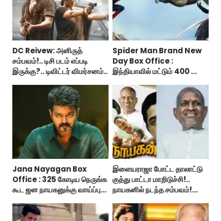
DC Reivew: அனிருத்
Spider Man Brand New
சம்பவம்!.. டிசி படம் எப்படி
Day Box Office :
இருக்கு?.. டிவிட்டர் விமர்சனம்..
இந்தியாவில் மட்டும் 400 கோடி
வசூலித்ததா ஸ்பைடர் மேன்
பிராண்ட் நியூ டே?
Jana Nayagan Box
இளையராஜா போட்ட தாலாட்டு
Office : 325 கோடிய நெருங்க
குத்து பாட்டா மாறிடுச்சி!..
கூட ஜன நாயகனுக்கு வாய்ப்பு
நாயகனில் நடந்த சம்பவம்!...
இல்ல!