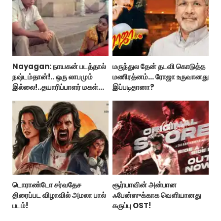
Nayagan: நாயகன் படத்தால்
மருந்துல தேன் தடவி கொடுத்த
நஷ்டம்தான்!.. ஒரு லாபமும்
மணிரத்னம்... ரோஜா உருவானது
இல்லை!..தயாரிப்பாளர் மகள்
இப்படிதானா?
பேட்டி..
டொராண்டோ சர்வதேச
சூர்யாவின் அன்பான
திரைப்பட விழாவில் அமலா பால்
ஃபேன்ஸுக்காக வெளியானது
படம்!
கருப்பு OST!