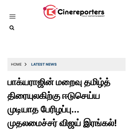
Home
Latest
HOME
LATEST NEWS
News
பாக்யராஜின் மறைவு தமிழ்த்
Throwback
திரையுலகிற்கு ஈடுசெய்ய
Television
Reviews
முடியாத பேரிழப்பு...
Photos
முதலமைச்சர் விஜய் இரங்கல்!
Story