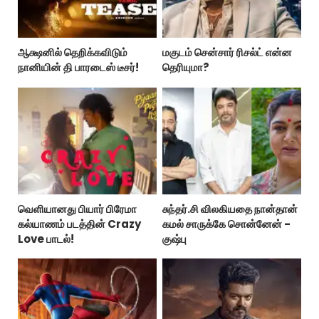
ஆக்ஷனில் தெறிக்கவிடும்
மகுடம் சென்சார் ரிசல்ட் என்ன
நானியின் தி பாரடைஸ் டீசர்!
தெரியுமா?
வெளியானது பியார் பிரேமா
சுந்தர்.சி விலகியதை நான்தான்
கல்யாணம் படத்தின் Crazy
கமல் சாருக்கே சொன்னேன் -
Love பாடல்!
குஷ்பு