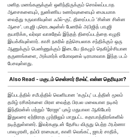
மனித மனங்களுக்குள் ஒளிந்திருக்கும் சொல்லப்படாத
ஆசைகளையும், நுண்ணிய உணர்வுகளையும் மையமாக
வைத்து உருவாகியுள்ள ஃபீல்-குட் திரைப்படம் 'சின்ன சின்ன
ஆசை'. பாபுஜி புரொடக்ஷன்ஸ் பேனரில் அபிஜித் பாபுஜி
தயாரிக்க, வர்ஷா வாசுதேவ் இந்தத் திரைப்படத்தை எழுதி
இயக்கியுள்ளார். காசி நகரில் தற்செயலாக சந்திக்கும் ஒரு
ஆணுக்கும் பெண்ணுக்கும் இடையே நிகழும் நெகிழ்ச்சியான
தருணங்களை, அக்மார்க் எமோஷனல் டிராமாவாக இந்த படம்
பேசவுள்ளது.
Also Read -
மகுடம் சென்சார் ரிசல்ட் என்ன தெரியுமா?
இப்படத்தில் சமீபத்தில் வெளியான 'கருப்பு' படத்தின் மூலம்
தமிழ் ரசிகர்களை மிரள வைத்த பிரபல மலையாள நடிகர்
இந்திரன்ஸ் மற்றும் 'ரோஜா' புகழ் மதுபாலா ஆகியோர்
இதுவரை ஏற்றிராத முற்றிலும் மாறுபட்ட கதாபாத்திரங்களில்
நடித்துள்ளனர். இவர்களுடன் தேசிய விருது பெற்ற அபர்ணா
பாலமுரளி, தம்பி ராமையா, காளி வெங்கட், ஜாபர் சாதிக்,