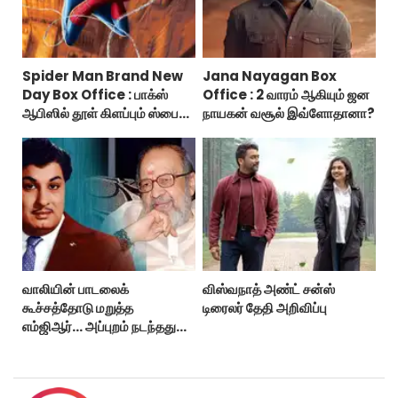
Spider Man Brand New
Jana Nayagan Box
Day Box Office : பாக்ஸ்
Office : 2 வாரம் ஆகியும் ஜன
ஆபிஸில் தூள் கிளப்பும் ஸ்பைடர்
நாயகன் வசூல் இவ்ளோதானா?
மேன் பிராண்ட் நியூ டே!
வாலியின் பாடலைக்
விஸ்வநாத் அண்ட் சன்ஸ்
கூச்சத்தோடு மறுத்த
டிரைலர் தேதி அறிவிப்பு
எம்ஜிஆர்... அப்புறம் நடந்தது
இதுதான்!