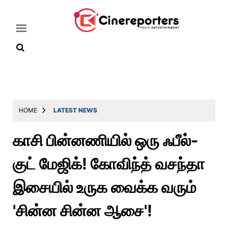
Home
Latest
HOME
LATEST NEWS
News
காசி பின்னணியில் ஒரு ஃபீல்-
Throwback
குட் மேஜிக்! கோவிந்த் வசந்தா
Television
Reviews
இசையில் உருக வைக்க வரும்
Photos
'சின்ன சின்ன ஆசை'!
Story