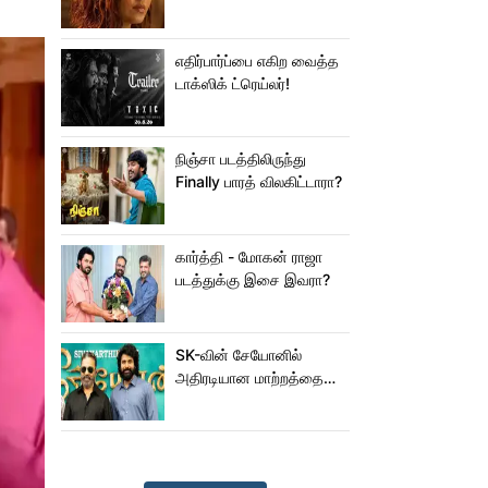
ஜம்முன்னு வந்த
நயன்தாரா!.. பக்கத்துல
யாரு பாருங்க!..
எதிர்பார்ப்பை எகிற வைத்த
டாக்ஸிக் ட்ரெய்லர்!
நிஞ்சா படத்திலிருந்து
Finally பாரத் விலகிட்டாரா?
கார்த்தி - மோகன் ராஜா
படத்துக்கு இசை இவரா?
SK-வின் சேயோனில்
அதிரடியான மாற்றத்தை
செய்த கமல்!