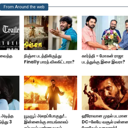
From Around the web
ற வைத்த
நிஞ்சா படத்திலிருந்து
கார்த்தி - மோகன் ராஜா
Finally பாரத் விலகிட்டாரா?
படத்துக்கு இசை இவரா?
 அடித்த
யூடியூப் அலறப்போகுது!..
ஹீரோவான முதல் படமான
ுத்து 3
இன்னைக்கு சாயங்காலம்
DC-லேயே வசூல் மன்ன
சம்பவம் பண்ண வரும்
லோகேஷ் கனகராஜ்!