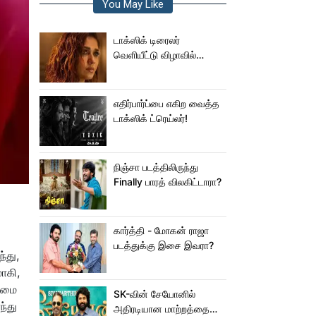
You May Like
டாக்ஸிக் டிரைலர்
வெளியீட்டு விழாவில்
ஜம்முன்னு வந்த
நயன்தாரா!.. பக்கத்துல
யாரு பாருங்க!..
எதிர்பார்ப்பை எகிற வைத்த
டாக்ஸிக் ட்ரெய்லர்!
நிஞ்சா படத்திலிருந்து
Finally பாரத் விலகிட்டாரா?
கார்த்தி - மோகன் ராஜா
படத்துக்கு இசை இவரா?
்து,
ாகி,
ுமை
SK-வின் சேயோனில்
ந்து
அதிரடியான மாற்றத்தை