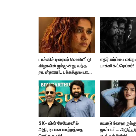
டாக்ஸிக் டிரைலர் வெளியீட்டு
எதிர்பார்ப்பை எகி
விழாவில் ஜம்முன்னு வந்த
டாக்ஸிக் ட்ரெய்லர்!
நயன்தாரா!.. பக்கத்துல யாரு
பாருங்க!..
SK-வின் சேயோனில்
கயாடு லோஹருக்கு
அதிரடியான மாற்றத்தை
ஜாக்பாட்... அடுத்தட
செய்த கமல்!
படங்கள் ரிலீஸ்!