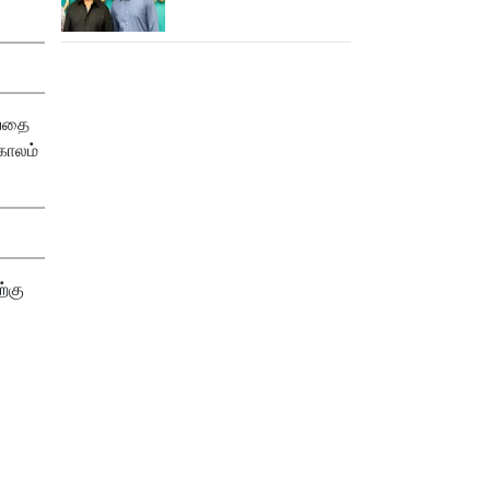
செய்த கமல்!
வயதை
காலம்
்கு