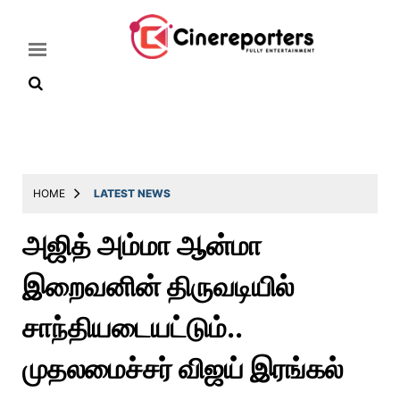
Home
Latest
HOME
LATEST NEWS
News
அஜித் அம்மா ஆன்மா
Throwback
இறைவனின் திருவடியில்
Television
Reviews
சாந்தியடையட்டும்..
Photos
முதலமைச்சர் விஜய் இரங்கல்
Story