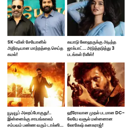
SK-வின் சேயோனில்
கயாடு லோஹருக்கு அடித்த
அதிரடியான மாற்றத்தை செய்த
ஜாக்பாட்... அடுத்தடுத்து 3
கமல்!
படங்கள் ரிலீஸ்!
யூடியூப் அலறப்போகுது!..
ஹீரோவான முதல் படமான DC-
இன்னைக்கு சாயங்காலம்
லேயே வசூல் மன்னனான
சம்பவம் பண்ண வரும் டாக்ஸிக்
லோகேஷ் கனகராஜ்!
டிரைலர்!..