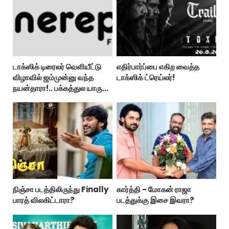
டாக்ஸிக் டிரைலர் வெளியீட்டு
எதிர்பார்ப்பை எகிற வைத்த
விழாவில் ஜம்முன்னு வந்த
டாக்ஸிக் ட்ரெய்லர்!
நயன்தாரா!.. பக்கத்துல யாரு
பாருங்க!..
நிஞ்சா படத்திலிருந்து Finally
கார்த்தி - மோகன் ராஜா
பாரத் விலகிட்டாரா?
படத்துக்கு இசை இவரா?