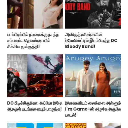
படப்பிடிப்பில் நடிகைக்கு நடந்த
அனிருத் ரசிகர்களின்
சம்பவம்.. தொண்டையில்
ப்ளேலிஸ்ட்டில் இடம்பிடித்த DC
சிக்கிய மூக்குத்தி!
Bloody Band!
DC பிடிச்சிருக்கா, அப்போ இந்த
இளசுகளிடம் லைக்ஸை அள்ளும்
ஆக்ஷன் படங்களையும் பாருங்க!
I'm Game-ன் அருகே அருகே
பாடல்!