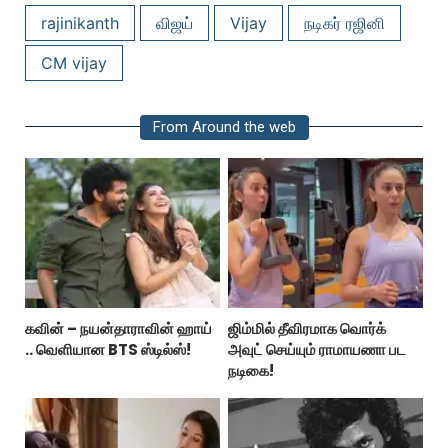
rajinikanth
விஜய்
Vijay
நடிகர் ரஜினி
CM vijay
From Around the web
கவின் – நயன்தாராவின் ஹாய்
ஜிம்மில் தீவிரமாக வொர்க்
.. வெளியான BTS ஸ்டில்ஸ்!
அவுட் செய்யும் ராமாயணா பட
நடிகை!