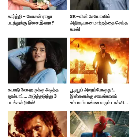
கார்த்தி - மோகன் ராஜா
SK-வின் சேயோனில்
படத்துக்கு இசை இவரா?
அதிரடியான மாற்றத்தை செய்த
கமல்!
கயாடு லோஹருக்கு அடித்த
யூடியூப் அலறப்போகுது!..
ஜாக்பாட்... அடுத்தடுத்து 3
இன்னைக்கு சாயங்காலம்
படங்கள் ரிலீஸ்!
சம்பவம் பண்ண வரும் டாக்ஸிக்
டிரைலர்!..