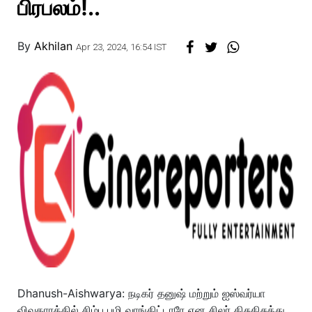
பிரபலம்!..
By
Akhilan
Apr 23, 2024, 16:54 IST
Dhanush-Aishwarya: நடிகர் தனுஷ் மற்றும் ஐஸ்வர்யா
விவகாரத்தில் சிம்பு பழி வாங்கிட்டாரே என சிலர் கிசுகிசுத்து