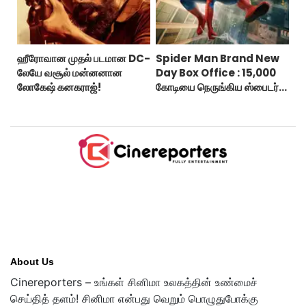
ஹீரோவான முதல் படமான DC-
Spider Man Brand New
லேயே வசூல் மன்னனான
Day Box Office : 15,000
லோகேஷ் கனகராஜ்!
கோடியை நெருங்கிய ஸ்பைடர்
மேன் பிராண்ட் நியூ டே!
About Us
Cinereporters – உங்கள் சினிமா உலகத்தின் உண்மைச்
செய்தித் தளம்! சினிமா என்பது வெறும் பொழுதுபோக்கு