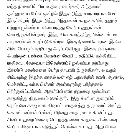
வந்த நிலையில் பிரபல திரை விமர்சகர் அந்தணன்
தன்னுடைய பேட்டி ஒன்றில் இதுகுறித்து காரசாரமாக பேசி
இருக்கிறார்.
இதுகுறித்து அந்தணன் கூறுகையில், தனுஷ்
மற்றும் ஐஸ்வர்யா, விவகாரத்து கோரி மனுதாக்கல்
செய்திருக்கின்றனர். இந்த விவாகாரத்திற்கு பின்னால் பல
காரணங்கள் கூறப்படுகின்றன. இந்த நிலையில் தான் இதில்
சிம்பு பெயரும் தற்போது அடிப்படுகிறது.
இதையும் படிங்க:
அபார்ஷன் பண்ண சொன்ன கோபி… கடுப்பில் கத்திவிட்ட
ராதிகா… தேவையா இதெல்லாம்?
ஐஸ்வர்யா தற்போது
இரண்டு மகன்களை பெற்ற தாயாகி இருக்கிறார். அவரும்
சிம்புவுக்கு இருந்த காதல் டீன் ஏஜ் பருவத்தில் தான். ஆனால்,
மெச்சுரிட்டி வந்த பின்னர் அவர்களுக்கு புரிந்ததால்
பிரிந்துவிட்டார்கள். அதன்பின்னரே தனுஷை ஐஸ்வர்யா
காதலித்து திருமணம் செய்தார்.
இது சினிமா துறையில்
ரொம்பவே சகஜமான விஷயம். காதலித்து திருமணம் செய்து
கொண்டவர்கள் பின்னர் பிரிவது சாதாரணமாகி விட்டது.
சினிமா துறையினரை பொறுத்த வரை காதலை அவ்வளவு
பெரிய விஷயமாக எடுத்துக் கொள்ள கூடாது. அதுப்போல