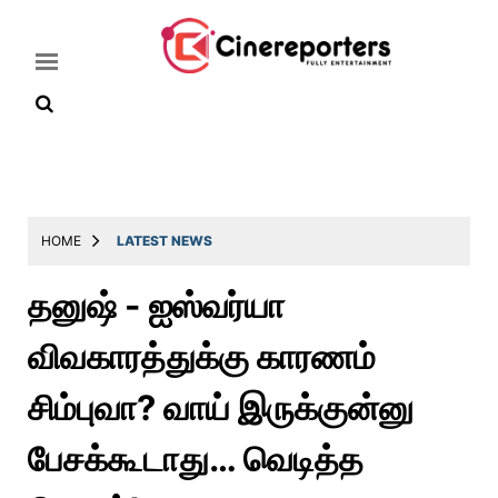
Home
Latest
HOME
LATEST NEWS
News
தனுஷ் - ஐஸ்வர்யா
Throwback
விவகாரத்துக்கு காரணம்
Television
Reviews
சிம்புவா? வாய் இருக்குன்னு
Photos
பேசக்கூடாது… வெடித்த
Story