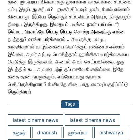
தான் ஐஸ்வர்யா விவகாரத்து முன்னாள் காதலனான சிம்புவை
வம்பு இழுப்பது சரியா?
நடிகர் சிம்புவும் முன்பு போல் எல்லாம்
கிடையாது. இப்போ இருக்கும் சிம்புவிடம் அறிவும், பக்குவமும்
நிறைய இருக்கிறது.
இதையும் படிங்க:
நான் டாப் ஸ்டார்
இல்ல… பிரசாந்தே இப்படி இப்படி சொல்ற அளவுக்கு என்ன
நடந்தது? வாங்க பார்க்கலாம்…
அவருக்கு பழைய
காதலிகளின் வாழ்க்கையை கெடுக்கும் எண்ணம் எல்லாம்
இல்லை. அவர் அப்படி யோசித்தால் ஹன்சிகா வாழ்க்கையை
கெடுத்து இருக்கலாம்.
ஆனால் அவர் செய்யவில்லை. ஒரு
இடத்தில் கூட அவரை பற்றி தப்பாகவே பேசவில்லை. இதே
கதை தான் நயனுக்கும். எங்கேயாவது தவறாக
பேசியிருக்கிறாரா ? பேசியதே கிடையாது எனவும் குறிப்பிட்டு
இருக்கிறார்.
Tags
latest cinema news
latest cinema news
தனுஷ்
dhanush
ஐஸ்வர்யா
aishwarya