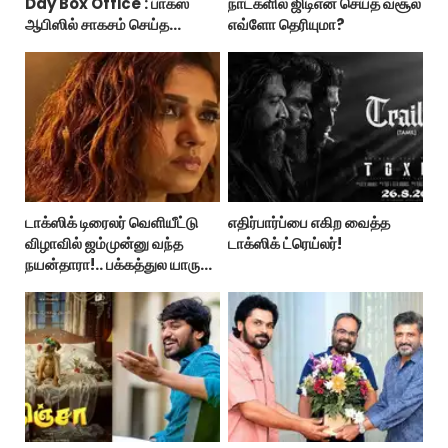
Day Box Office : பாக்ஸ்
நாட்களில் ஜிடிஎன் செய்த வசூல்
ஆபிஸில் சாகசம் செய்த
எவ்ளோ தெரியுமா?
ஸ்பைடர் மேன் பிராண்ட் நியூ டே!
டாக்ஸிக் டிரைலர் வெளியீட்டு
எதிர்பார்ப்பை எகிற வைத்த
விழாவில் ஜம்முன்னு வந்த
டாக்ஸிக் ட்ரெய்லர்!
நயன்தாரா!.. பக்கத்துல யாரு
பாருங்க!..