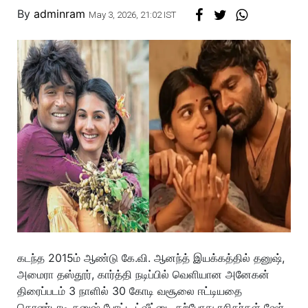
By
adminram
May 3, 2026, 21:02 IST
கடந்த 2015ம் ஆண்டு கே.வி. ஆனந்த் இயக்கத்தில் தனுஷ்,
அமைரா தஸ்தூர், கார்த்தி நடிப்பில் வெளியான அனேகன்
திரைப்படம் 3 நாளில் 30 கோடி வசூலை ஈட்டியதை
கொண்டாடி தனுஷ் போட்ட ட்வீட்டை தற்போது ரசிகர்கள் ஷேர்