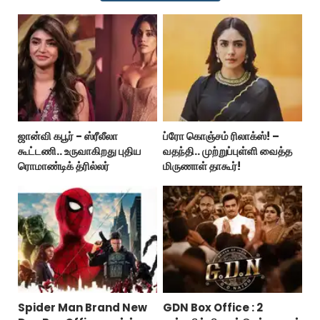
ஜான்வி கபூர் - ஸ்ரீலீலா
ப்ரோ கொஞ்சம் ரிலாக்ஸ்! –
கூட்டணி.. உருவாகிறது புதிய
வதந்தி.. முற்றுப்புள்ளி வைத்த
ரொமாண்டிக் த்ரில்லர்
மிருணாள் தாகூர்!
Spider Man Brand New
GDN Box Office : 2