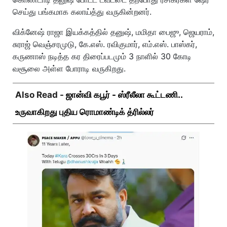
செய்து பங்கமாக கலாய்த்து வருகின்றனர்.
விக்னேஷ் ராஜா இயக்கத்தில் தனுஷ், மமிதா பைஜு, ஜெயராம்,
சுராஜ் வெஞ்சரமுடு, கே.எஸ். ரவிகுமார், எம்.எஸ். பாஸ்கர்,
கருணாஸ் நடித்த கர திரைப்படமும் 3 நாளில் 30 கோடி
வசூலை அள்ள போராடி வருகிறது.
Also Read -
ஜான்வி கபூர் - ஸ்ரீலீலா கூட்டணி..
உருவாகிறது புதிய ரொமாண்டிக் த்ரில்லர்