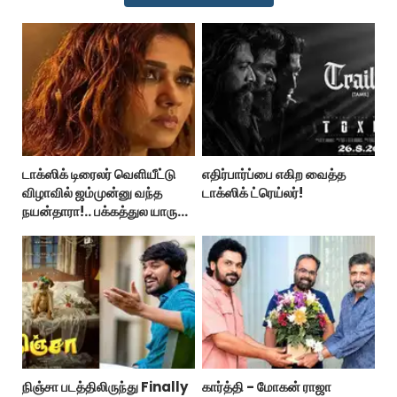
டாக்ஸிக் டிரைலர் வெளியீட்டு
எதிர்பார்ப்பை எகிற வைத்த
விழாவில் ஜம்முன்னு வந்த
டாக்ஸிக் ட்ரெய்லர்!
நயன்தாரா!.. பக்கத்துல யாரு
பாருங்க!..
நிஞ்சா படத்திலிருந்து Finally
கார்த்தி - மோகன் ராஜா