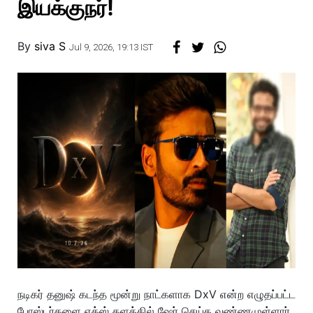
இயக்குநர்!
By
siva S
Jul 9, 2026, 19:13 IST
நடிகர் தனுஷ் கடந்த மூன்று நாட்களாக DxV என்ற எழுதப்பட்ட
போஸ்டர்களை எக்ஸ் தளத்தில் ஷேர் செய்த வண்ணமுள்ளார்.