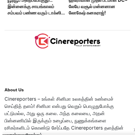
யூடியூப் அலறப்போகுது!..
ஹீரோவான முதல் படமான DC-
இன்னைக்கு சாயங்காலம்
லேயே வசூல் மன்னனான
சம்பவம் பண்ண வரும் டாக்ஸிக்
லோகேஷ் கனகராஜ்!
டிரைலர்!..
About Us
Cinereporters – உங்கள் சினிமா உலகத்தின் உண்மைச்
செய்தித் தளம்! சினிமா என்பது வெறும் பொழுதுபோக்கு
மட்டுமல்ல, அது ஒரு கலை. அந்த கலையை, அதன்
பின்னணியில் இருக்கும் உழைப்பை, நுணுக்கங்களை
ரசிகர்களிடம் கொண்டு சேர்ப்பதே Cinereporters தளத்தின்