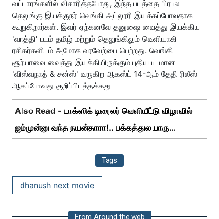
வட்டாரங்களில் விசாரித்தபோது, இந்த படத்தை பிரபல
தெலுங்கு இயக்குநர் வெங்கி அட்லூரி இயக்கப்போவதாக
கூறுகிறார்கள். இவர் ஏற்கனவே தனுஷை வைத்து இயக்கிய
'வாத்தி' படம் தமிழ் மற்றும் தெலுங்கிலும் வெளியாகி
ரசிகர்களிடம் அமோக வரவேற்பை பெற்றது. வெங்கி
சூர்யாவை வைத்து இயக்கியிருக்கும் புதிய படமான
'விஸ்வநாத் & சன்ஸ்' வருகிற ஆகஸ்ட் 14-ஆம் தேதி ரிலீஸ்
ஆகப்போவது குறிப்பிடத்தக்கது.
Also Read -
டாக்ஸிக் டிரைலர் வெளியீட்டு விழாவில்
ஜம்முன்னு வந்த நயன்தாரா!.. பக்கத்துல யாரு
பாருங்க!..
Tags
dhanush next movie
From Around the web