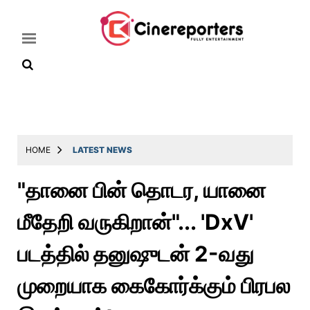
Home
Latest
HOME
LATEST NEWS
News
"தானை பின் தொடர, யானை
Throwback
மீதேறி வருகிறான்"... 'DxV'
Television
Reviews
படத்தில் தனுஷுடன் 2-வது
Photos
முறையாக கைகோர்க்கும் பிரபல
Story