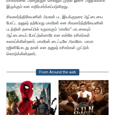
ரசிகர்களை அழைத்துச் செல்லும் முதல் இசை அனுபவமாக
இருக்கும் என எதிர்பார்க்கப்படுகிறது.
சிவகார்த்திகேயனின் அமரன் பட இயக்குநரை ஆட்டையை
போட்ட தனுஷ் தற்போது மாவீரன் என சிவகார்த்திகேயனின்
படத்தின் தலைப்பில் உருவாகும் ‘மாவீரா” பாடலையும்
ஆட்டையைப் போட்டுள்ளாரே என எஸ்கே ரசிகர்கள்
கலாய்க்கின்றனர். மாவீரன் டைட்டிலே அவரோட மாமா
ரஜினியோடது தான் என தனுஷ் ரசிகர்கள் முட்டுக்
கொடுக்கின்றனர்.
From Around the web