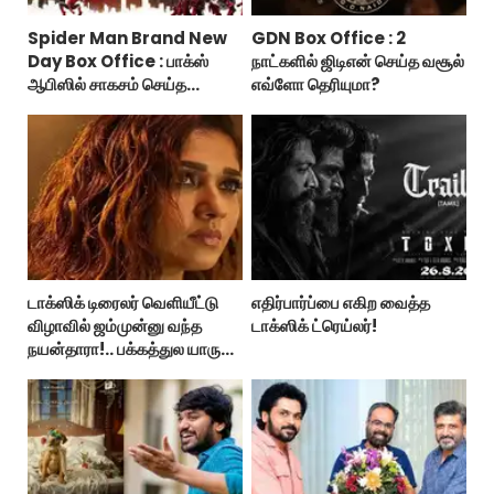
Spider Man Brand New
GDN Box Office : 2
Day Box Office : பாக்ஸ்
நாட்களில் ஜிடிஎன் செய்த வசூல்
ஆபிஸில் சாகசம் செய்த
எவ்ளோ தெரியுமா?
ஸ்பைடர் மேன் பிராண்ட் நியூ டே!
டாக்ஸிக் டிரைலர் வெளியீட்டு
எதிர்பார்ப்பை எகிற வைத்த
விழாவில் ஜம்முன்னு வந்த
டாக்ஸிக் ட்ரெய்லர்!
நயன்தாரா!.. பக்கத்துல யாரு
பாருங்க!..