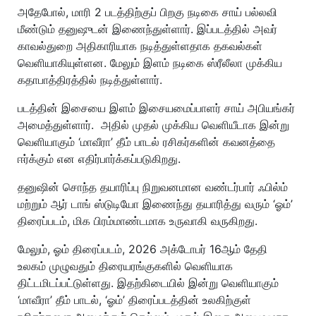
பிராண்ட் நியூ டே!
அதேபோல், மாரி 2 படத்திற்குப் பிறகு நடிகை சாய் பல்லவி
மீண்டும் தனுஷுடன் இணைந்துள்ளார். இப்படத்தில் அவர்
காவல்துறை அதிகாரியாக நடித்துள்ளதாக தகவல்கள்
வெளியாகியுள்ளன. மேலும் இளம் நடிகை ஸ்ரீலீலா முக்கிய
கதாபாத்திரத்தில் நடித்துள்ளார்.
படத்தின் இசையை இளம் இசையமைப்பாளர் சாய் அபியங்கர்
அமைத்துள்ளார். அதில் முதல் முக்கிய வெளியீடாக இன்று
வெளியாகும் ‘மாவீரா’ தீம் பாடல் ரசிகர்களின் கவனத்தை
ஈர்க்கும் என எதிர்பார்க்கப்படுகிறது.
தனுஷின் சொந்த தயாரிப்பு நிறுவனமான வண்டர்பார் ஃபில்ம்
மற்றும் ஆர் டாங் ஸ்டுடியோ இணைந்து தயாரித்து வரும் ‘ஓம்’
திரைப்படம், மிக பிரம்மாண்டமாக உருவாகி வருகிறது.
மேலும், ஓம் திரைப்படம், 2026 அக்டோபர் 16ஆம் தேதி
உலகம் முழுவதும் திரையரங்குகளில் வெளியாக
திட்டமிடப்பட்டுள்ளது. இதற்கிடையில் இன்று வெளியாகும்
‘மாவீரா’ தீம் பாடல், ‘ஓம்’ திரைப்படத்தின் உலகிற்குள்