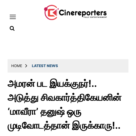
Home
Latest
HOME
LATEST NEWS
News
அமரன் பட இயக்குநர்!..
Throwback
அடுத்து சிவகார்த்திகேயனின்
Television
Reviews
‘மாவீரா’ தனுஷ் ஒரு
Photos
முடிவோடத்தான் இருக்காரு!..
Story