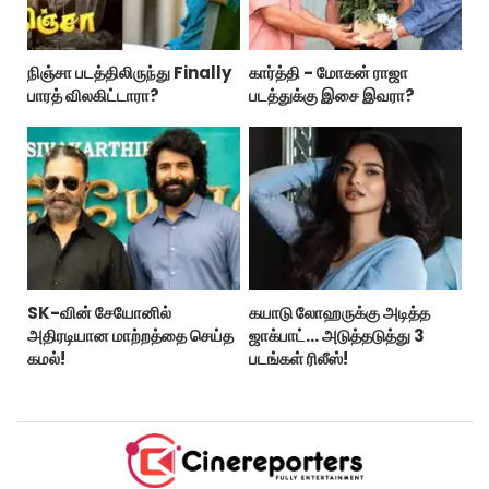
நிஞ்சா படத்திலிருந்து Finally
கார்த்தி - மோகன் ராஜா
பாரத் விலகிட்டாரா?
படத்துக்கு இசை இவரா?
SK-வின் சேயோனில்
கயாடு லோஹருக்கு அடித்த
அதிரடியான மாற்றத்தை செய்த
ஜாக்பாட்... அடுத்தடுத்து 3
கமல்!
படங்கள் ரிலீஸ்!