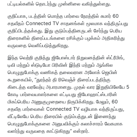
பட்டியல்களில் தொடர்ந்து முன்னிலை வகித்துள்ளது.
குறிப்பாக, படத்தின் மொத்த பார்வை நேரத்தில் சுமார் 60
சதவீதம் Connected TV சாதனங்கள் மூலமாக வந்திருப்பது
குறிப்பிடத்தக்கது. இது குடும்பத்தினருடன் சேர்ந்து பெரிய
திரைகளில் திரைப்படங்களை ரசிக்கும் பழக்கம் அதிகரித்து
வருவதை வெளிப்படுத்துகிறது.
இந்த வெற்றி குறித்து ஜியோஸ்டார் நிறுவனத்தின் ஸ்ட்ரீமிங்,
டிவி மற்றும் ஸ்டுடியோ பிரிவின் இந்தி மற்றும் ஆங்கில
பொழுதுபோக்கு வணிகத் தலைவரான அலோக் ஜெயின்
கூறுகையில், “துரந்தர் தி ரிவெஞ்ச் திரைப்படத்திற்கு
கிடைத்த வரவேற்பு அபாரமானது. முதல் வார இறுதியிலேயே 5
கோடி பார்வையாளர்களை எட்டியது ஜியோஹாட்ஸ்டாரின்
மிகப்பெரிய அணுகுமுறையை நிரூபிக்கிறது. மேலும், 60
சதவீத பார்வைகள் Connected TV வழியாக வந்திருப்பது,
வீட்டிலேயே பெரிய திரையில் குடும்பத்துடன் இணைந்து
பொழுதுபோக்குகளை அனுபவிக்கும் கலாச்சாரம் வேகமாக
வளர்ந்து வருவதை காட்டுகிறது” என்றார்.