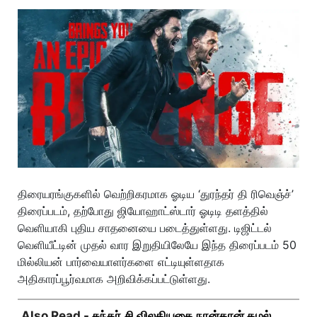
திரையரங்குகளில் வெற்றிகரமாக ஓடிய ‘துரந்தர் தி ரிவெஞ்ச்’
திரைப்படம், தற்போது ஜியோஹாட்ஸ்டார் ஓடிடி தளத்தில்
வெளியாகி புதிய சாதனையை படைத்துள்ளது. டிஜிட்டல்
வெளியீட்டின் முதல் வார இறுதியிலேயே இந்த திரைப்படம் 50
மில்லியன் பார்வையாளர்களை எட்டியுள்ளதாக
அதிகாரப்பூர்வமாக அறிவிக்கப்பட்டுள்ளது.
Also Read -
சுந்தர்.சி விலகியதை நான்தான் கமல்