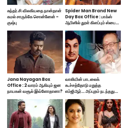
சுந்தர்.சி விலகியதை நான்தான்
Spider Man Brand New
கமல் சாருக்கே சொன்னேன் -
Day Box Office : பாக்ஸ்
குஷ்பு
ஆபிஸில் தூள் கிளப்பும் ஸ்பைடர்
மேன் பிராண்ட் நியூ டே!
Jana Nayagan Box
வாலியின் பாடலைக்
Office : 2 வாரம் ஆகியும் ஜன
கூச்சத்தோடு மறுத்த
நாயகன் வசூல் இவ்ளோதானா?
எம்ஜிஆர்... அப்புறம் நடந்தது
இதுதான்!