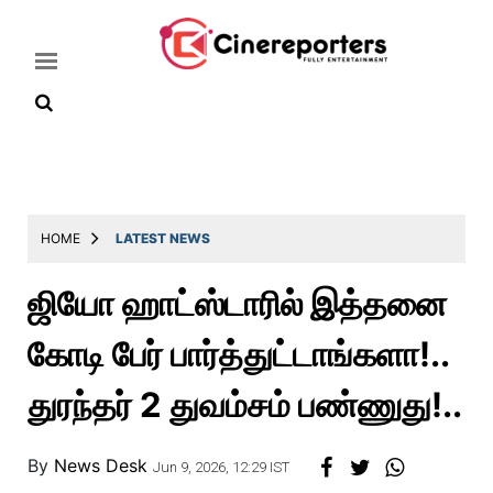
Home
Latest
HOME
LATEST NEWS
News
ஜியோ ஹாட்ஸ்டாரில் இத்தனை
Throwback
கோடி பேர் பார்த்துட்டாங்களா!..
Television
Reviews
துரந்தர் 2 துவம்சம் பண்ணுது!..
Photos
By
News Desk
Story
Jun 9, 2026, 12:29 IST