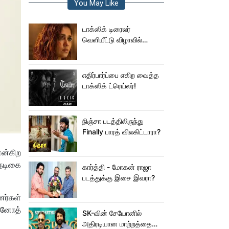
You May Like
டாக்ஸிக் டிரைலர்
வெளியீட்டு விழாவில்
ஜம்முன்னு வந்த
நயன்தாரா!.. பக்கத்துல
யாரு பாருங்க!..
எதிர்பார்ப்பை எகிற வைத்த
டாக்ஸிக் ட்ரெய்லர்!
நிஞ்சா படத்திலிருந்து
Finally பாரத் விலகிட்டாரா?
என்கிற
 நடிகை
கார்த்தி - மோகன் ராஜா
படத்துக்கு இசை இவரா?
னர்கள்
வினோத்
SK-வின் சேயோனில்
அதிரடியான மாற்றத்தை