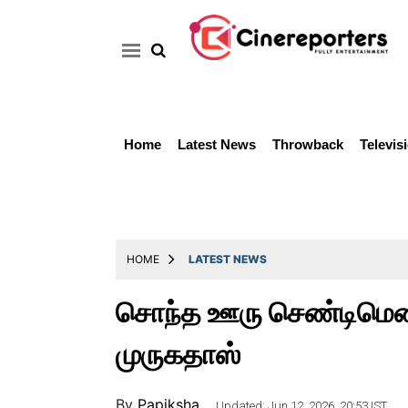
Home
Latest News
Throwback
Televis
Home
Latest
News
Throwback
HOME
LATEST NEWS
Television
சொந்த ஊரு செண்டிமெண்ட்
Reviews
முருகதாஸ்
Photos
Story
By
Papiksha ..
Updated: Jun 12, 2026, 20:53 IST