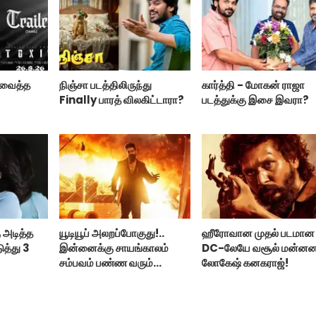
ற வைத்த
நிஞ்சா படத்திலிருந்து
கார்த்தி - மோகன் ராஜா
Finally பாரத் விலகிட்டாரா?
படத்துக்கு இசை இவரா?
 அடித்த
யூடியூப் அலறப்போகுது!..
ஹீரோவான முதல் படமான
ுத்து 3
இன்னைக்கு சாயங்காலம்
DC-லேயே வசூல் மன்ன
சம்பவம் பண்ண வரும்
லோகேஷ் கனகராஜ்!
டாக்ஸிக் டிரைலர்!..