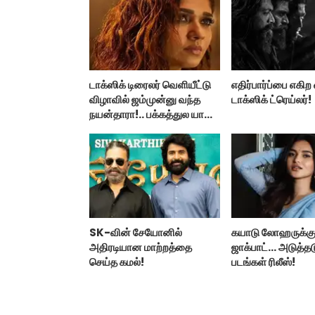
டாக்ஸிக் டிரைலர் வெளியீட்டு
எதிர்பார்ப்பை எகி
விழாவில் ஜம்முன்னு வந்த
டாக்ஸிக் ட்ரெய்லர்!
நயன்தாரா!.. பக்கத்துல யாரு
பாருங்க!..
SK-வின் சேயோனில்
கயாடு லோஹருக்கு
அதிரடியான மாற்றத்தை
ஜாக்பாட்... அடுத்தட
செய்த கமல்!
படங்கள் ரிலீஸ்!