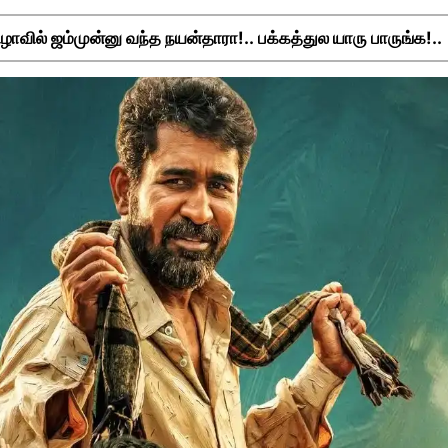
ிழாவில் ஜம்முன்னு வந்த நயன்தாரா!.. பக்கத்துல யாரு பாருங்க!..