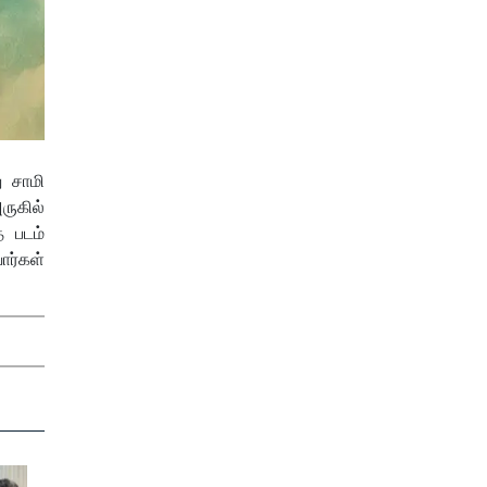
ு சாமி
ருகில்
 படம்
ார்கள்