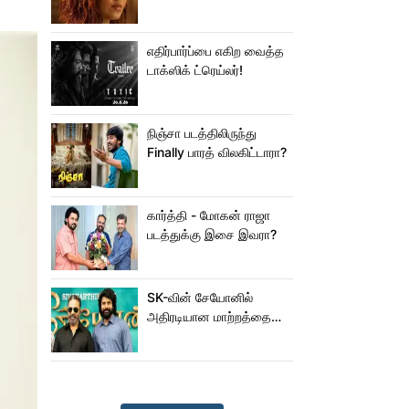
ஜம்முன்னு வந்த
நயன்தாரா!.. பக்கத்துல
யாரு பாருங்க!..
எதிர்பார்ப்பை எகிற வைத்த
டாக்ஸிக் ட்ரெய்லர்!
நிஞ்சா படத்திலிருந்து
Finally பாரத் விலகிட்டாரா?
கார்த்தி - மோகன் ராஜா
படத்துக்கு இசை இவரா?
SK-வின் சேயோனில்
அதிரடியான மாற்றத்தை
செய்த கமல்!