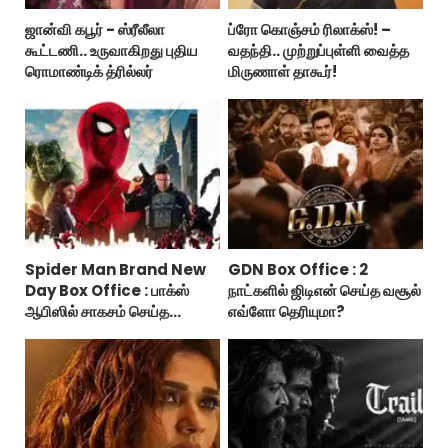
ஜான்வி கபூர் - ஸ்ரீலீலா
ப்ரோ கொஞ்சம் ரிலாக்ஸ்! –
கூட்டணி.. உருவாகிறது புதிய
வதந்தி.. முற்றுப்புள்ளி வைத்த
ரொமாண்டிக் த்ரில்லர்
மிருணாள் தாகூர்!
Spider Man Brand New
GDN Box Office : 2
Day Box Office : பாக்ஸ்
நாட்களில் ஜிடிஎன் செய்த வசூல்
ஆபிஸில் சாகசம் செய்த
எவ்ளோ தெரியுமா?
ஸ்பைடர் மேன் பிராண்ட் நியூ டே!