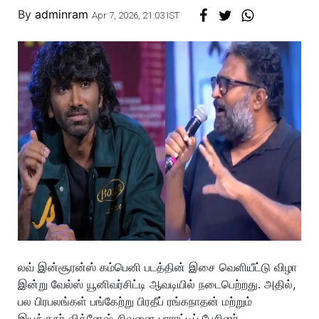
By
adminram
Apr 7, 2026, 21:03 IST
லவ் இன்சூரன்ஸ் கம்பெனி படத்தின் இசை வெளியீட்டு விழா
இன்று வேல்ஸ் யூனிவர்சிட்டி ஆவடியில் நடைபெற்றது. அதில்,
பல பிரபலங்கள் பங்கேற்று பிரதீப் ரங்கநாதன் மற்றும்
இயக்குநர் விக்னேஷ் சிவனை பாராட்டிப் பேசினர்.