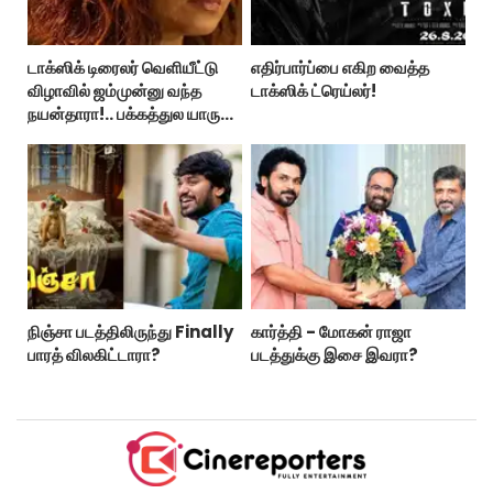
டாக்ஸிக் டிரைலர் வெளியீட்டு
எதிர்பார்ப்பை எகிற வைத்த
விழாவில் ஜம்முன்னு வந்த
டாக்ஸிக் ட்ரெய்லர்!
நயன்தாரா!.. பக்கத்துல யாரு
பாருங்க!..
நிஞ்சா படத்திலிருந்து Finally
கார்த்தி - மோகன் ராஜா
பாரத் விலகிட்டாரா?
படத்துக்கு இசை இவரா?