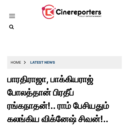
Home
Latest
HOME
LATEST NEWS
News
பாரதிராஜா, பாக்கியராஜ்
Throwback
போலத்தான் பிரதீப்
Television
Reviews
ரங்கநாதன்!.. ராம் பேசியதும்
Photos
கலங்கிய விக்னேஷ் சிவன்!..
Story