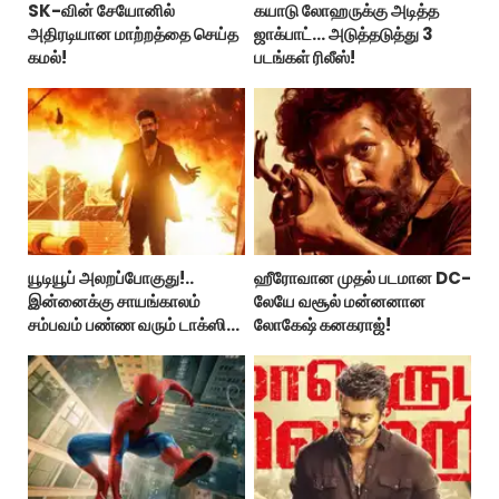
SK-வின் சேயோனில்
கயாடு லோஹருக்கு அடித்த
அதிரடியான மாற்றத்தை செய்த
ஜாக்பாட்... அடுத்தடுத்து 3
கமல்!
படங்கள் ரிலீஸ்!
யூடியூப் அலறப்போகுது!..
ஹீரோவான முதல் படமான DC-
இன்னைக்கு சாயங்காலம்
லேயே வசூல் மன்னனான
சம்பவம் பண்ண வரும் டாக்ஸிக்
லோகேஷ் கனகராஜ்!
டிரைலர்!..