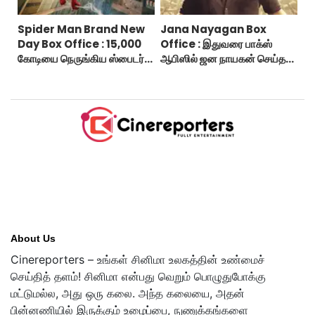
Spider Man Brand New
Jana Nayagan Box
Day Box Office : 15,000
Office : இதுவரை பாக்ஸ்
கோடியை நெருங்கிய ஸ்பைடர்
ஆபிஸில் ஜன நாயகன் செய்த
மேன் பிராண்ட் நியூ டே!
வசூல்?
About Us
Cinereporters – உங்கள் சினிமா உலகத்தின் உண்மைச்
செய்தித் தளம்! சினிமா என்பது வெறும் பொழுதுபோக்கு
மட்டுமல்ல, அது ஒரு கலை. அந்த கலையை, அதன்
பின்னணியில் இருக்கும் உழைப்பை, நுணுக்கங்களை