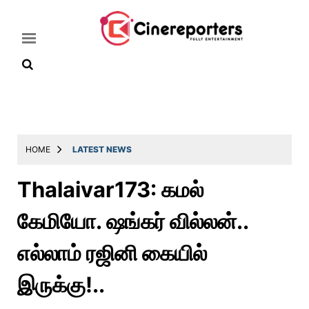
Home
Latest
HOME
LATEST NEWS
News
Thalaivar173: கமல்
Throwback
கேமியோ. ஷங்கர் வில்லன்..
Television
Reviews
எல்லாம் ரஜினி கையில்
Photos
இருக்கு!..
Story