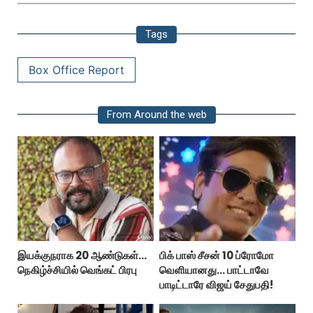
Tags
Box Office Report
From Around the web
இயக்குநராக 20 ஆண்டுகள்...
பிக் பாஸ் சீசன் 10 ப்ரோமோ
நெகிழ்ச்சியில் வெங்கட் பிரபு
வெளியானது... பாட்டாவே
பாடிட்டாரே விஜய் சேதுபதி!