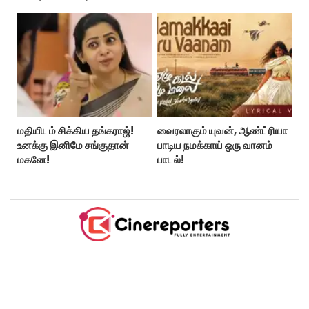
மதியிடம் சிக்கிய தங்கராஜ்!
வைரலாகும் யுவன், ஆண்ட்ரியா
உனக்கு இனிமே சங்குதான்
பாடிய நமக்காய் ஒரு வானம்
மகனே!
பாடல்!