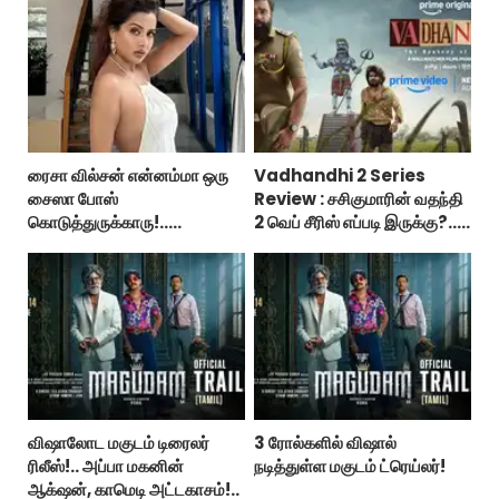
ரைசா வில்சன் என்னம்மா ஒரு
Vadhandhi 2 Series
சைஸா போஸ்
Review : சசிகுமாரின் வதந்தி
கொடுத்துருக்காரு!..
2 வெப் சீரிஸ் எப்படி இருக்கு?...
கவர்ச்சியின் உச்சம்!..
ட்விட்டர் விமர்சனம்!
விஷாலோட மகுடம் டிரைலர்
3 ரோல்களில் விஷால்
ரிலீஸ்!.. அப்பா மகனின்
நடித்துள்ள மகுடம் ட்ரெய்லர்!
ஆக்‌ஷன், காமெடி அட்டகாசம்!..