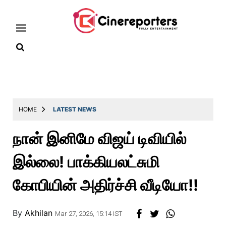
Home
Latest
HOME
LATEST NEWS
News
நான் இனிமே விஜய் டிவியில்
Throwback
இல்லை! பாக்கியலட்சுமி
Television
Reviews
கோபியின் அதிர்ச்சி வீடியோ!!
Photos
By
Akhilan
Story
Mar 27, 2026, 15:14 IST