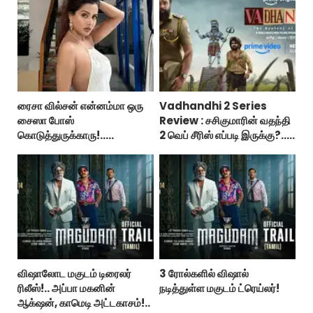
ரைசா வில்சன் என்னம்மா ஒரு
Vadhandhi 2 Series
சைஸா போஸ்
Review : சசிகுமாரின் வதந்தி
கொடுத்துருக்காரு!..
2 வெப் சீரிஸ் எப்படி இருக்கு?...
கவர்ச்சியின் உச்சம்!..
ட்விட்டர் விமர்சனம்!
விஷாலோட மகுடம் டிரைலர்
3 ரோல்களில் விஷால்
ரிலீஸ்!.. அப்பா மகனின்
நடித்துள்ள மகுடம் ட்ரெய்லர்!
ஆக்‌ஷன், காமெடி அட்டகாசம்!..