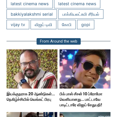
latest cinema news
latest cinema news
bakkiyalakshmi serial
பாக்கியலட்சுமி சீரியல்
vijay tv
விஜய் டிவி
கோபி
gopi
From Around the web
இயக்குநராக 20 ஆண்டுகள்...
பிக் பாஸ் சீசன் 10 ப்ரோமோ
நெகிழ்ச்சியில் வெங்கட் பிரபு
வெளியானது... பாட்டாவே
பாடிட்டாரே விஜய் சேதுபதி!