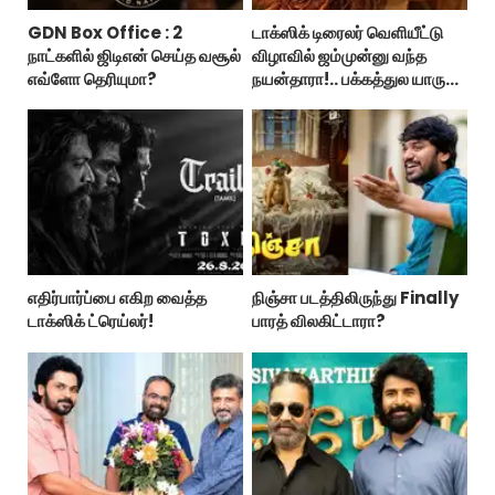
GDN Box Office : 2
டாக்ஸிக் டிரைலர் வெளியீட்டு
நாட்களில் ஜிடிஎன் செய்த வசூல்
விழாவில் ஜம்முன்னு வந்த
எவ்ளோ தெரியுமா?
நயன்தாரா!.. பக்கத்துல யாரு
பாருங்க!..
எதிர்பார்ப்பை எகிற வைத்த
நிஞ்சா படத்திலிருந்து Finally
டாக்ஸிக் ட்ரெய்லர்!
பாரத் விலகிட்டாரா?