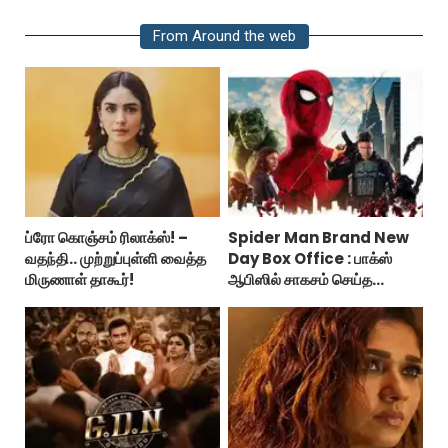
From Around the web
ப்ரோ கொஞ்சம் ரிலாக்ஸ்! –
Spider Man Brand New
வதந்தி.. முற்றுப்புள்ளி வைத்த
Day Box Office : பாக்ஸ்
மிருணாள் தாகூர்!
ஆபிஸில் சாகசம் செய்த
ஸ்பைடர் மேன் பிராண்ட் நியூ டே!