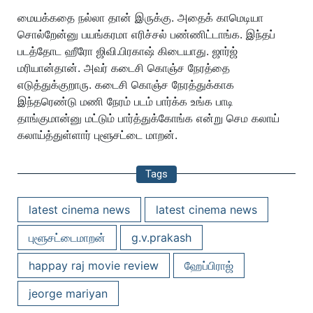
மையக்கதை நல்லா தான் இருக்கு. அதைக் காமெடியா
சொல்றேன்னு பயங்கரமா எரிச்சல் பண்ணிட்டாங்க. இந்தப்
படத்தோட ஹீரோ ஜிவி.பிரகாஷ் கிடையாது. ஜார்ஜ்
மரியான்தான். அவர் கடைசி கொஞ்ச நேரத்தை
எடுத்துக்குறாரு. கடைசி கொஞ்ச நேரத்துக்காக
இந்தரெண்டு மணி நேரம் படம் பார்க்க உங்க பாடி
தாங்குமான்னு மட்டும் பார்த்துக்கோங்க என்று செம கலாய்
கலாய்த்துள்ளார் புளூசட்டை மாறன்.
Tags
latest cinema news
latest cinema news
புளூசட்டைமாறன்
g.v.prakash
happay raj movie review
ஹேப்பிராஜ்
jeorge mariyan