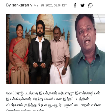
By
sankaran v
Mar 28, 2026, 08:04 IST
ஹேப்பிராஜ் படத்தை இயக்குனர் மரியராஜா இளஞ்செழியன்
இயக்கியுள்ளார். நேற்று வெளியான இந்தப் படத்தின்
விமர்சனம் குறித்து பிரபல யூடியூபர் புளூசட்டைமாறன் என்ன
சொல்றாருன்னு பாருங்க.