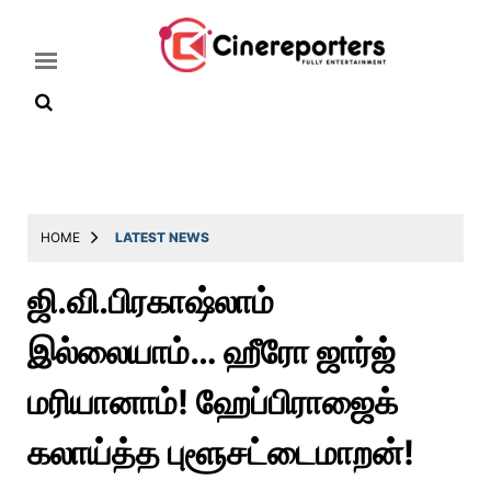
Home
Latest
HOME
LATEST NEWS
News
ஜி.வி.பிரகாஷ்லாம்
Throwback
இல்லையாம்… ஹீரோ ஜார்ஜ்
Television
Reviews
மரியானாம்! ஹேப்பிராஜைக்
Photos
கலாய்த்த புளூசட்டைமாறன்!
Story