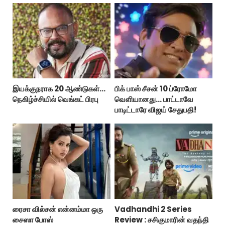
இயக்குநராக 20 ஆண்டுகள்...
பிக் பாஸ் சீசன் 10 ப்ரோமோ
நெகிழ்ச்சியில் வெங்கட் பிரபு
வெளியானது... பாட்டாவே
பாடிட்டாரே விஜய் சேதுபதி!
ரைசா வில்சன் என்னம்மா ஒரு
Vadhandhi 2 Series
சைஸா போஸ்
Review : சசிகுமாரின் வதந்தி