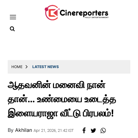
Home
Latest
HOME
LATEST NEWS
News
ஆதவனின் மனைவி நான்
Throwback
தான்… உண்மையை உடைத்த
Television
Reviews
இளையராஜா வீட்டு பிரபலம்!
Photos
By
Akhilan
Story
Apr 21, 2026, 21:42 IST