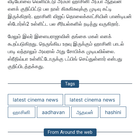
வீடியோவை வெளியிட்டு அம்மா ஹாசினி அப்பா ஆதவன்
எனக் குறிப்பிட்டு பல நாள் கிசுகிசுவுக்கு முடிவு கட்டி
இருக்கிறார். ஹாசினி விஜய் தொலைக்காட்சியின் பாண்டியன்
ஸ்டோர்ஸ்2 உள்ளிட்ட பல சீரியல்களில் நடித்து வருகிறார்.
மேலும் இவர் இளையராஜாவின் தங்கை மகள் எனக்
கூறப்படுகிறது. நெருங்கிய உறவு இருக்கும் ஹாசினி பாடல்
பாடி வந்தாலும் அவரால் அது சோபிக்க முடியவில்லை.
ஸ்ரீதிவ்யா உள்ளிட்டோருக்கு டப்பிங் செய்துள்ளார் என்பது
குறிப்பிடத்தக்கது.
Tags
latest cinema news
latest cinema news
ஹாசினி
aadhavan
ஆதவன்
hashini
From Around the web