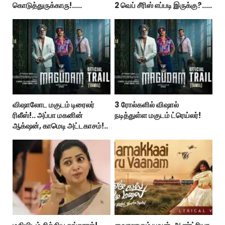
கொடுத்துருக்காரு!..
2 வெப் சீரிஸ் எப்படி இருக்கு?...
கவர்ச்சியின் உச்சம்!..
ட்விட்டர் விமர்சனம்!
விஷாலோட மகுடம் டிரைலர்
3 ரோல்களில் விஷால்
ரிலீஸ்!.. அப்பா மகனின்
நடித்துள்ள மகுடம் ட்ரெய்லர்!
ஆக்‌ஷன், காமெடி அட்டகாசம்!..