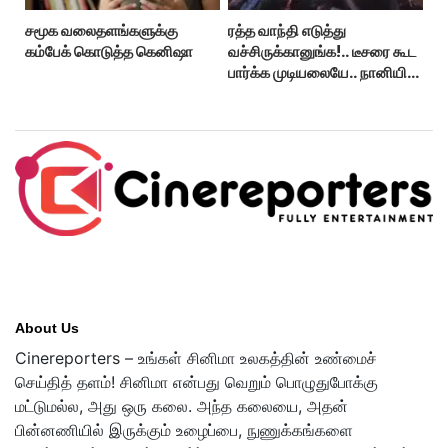
சமூக வலைதளங்களுக்கு
ரத்த வாந்தி எடுத்து
கம்பேக் கொடுத்த கெனிஷா
வச்சிருக்கானுங்க!.. டீசரை கூட
பார்க்க முடியலையே.. நானியின்
‘பாரடைஸ்’ பிழைக்குமா?
About Us
Cinereporters – உங்கள் சினிமா உலகத்தின் உண்மைச்
செய்தித் தளம்! சினிமா என்பது வெறும் பொழுதுபோக்கு
மட்டுமல்ல, அது ஒரு கலை. அந்த கலையை, அதன்
பின்னணியில் இருக்கும் உழைப்பை, நுணுக்கங்களை