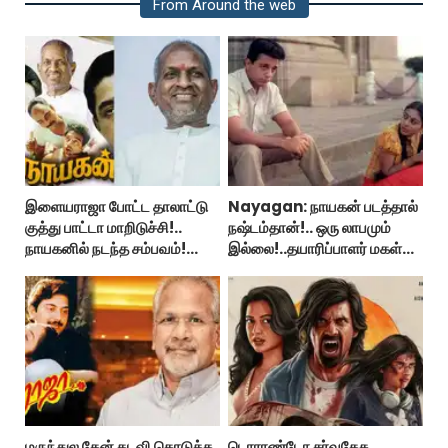
From Around the web
இளையராஜா போட்ட தாலாட்டு
Nayagan: நாயகன் படத்தால்
குத்து பாட்டா மாறிடுச்சி!..
நஷ்டம்தான்!.. ஒரு லாபமும்
நாயகனில் நடந்த சம்பவம்!...
இல்லை!..தயாரிப்பாளர் மகள்
பேட்டி..
மருந்துல தேன் தடவி கொடுத்த
டொராண்டோ சர்வதேச