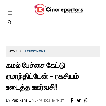
Home
Latest
HOME
LATEST NEWS
News
கமல் பேச்சை கேட்டு
Throwback
ஏமாந்திட்டேன் - ரகசியம்
Television
Reviews
உடைத்த ஊர்வசி!
Photos
By
Papiksha ..
Story
May 19, 2026, 16:49 IST