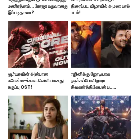
மணிரத்னம்... ரோஜா உருவானது
திரைப்பட விழாவில் அமலா பால்
இப்படிதானா?
படம்!
சூர்யாவின் அன்பான
ரஜினிக்கு ஜோடியாக
ஃபேன்ஸுக்காக வெளியானது
நடிக்கப்போகிறாரா
கருப்பு OST!
சிவகார்த்திகேயன் பட
ஹீரோயின்?