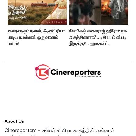
வைரலாகும் யுவன், ஆண்ட்ரியா
லோகேஷ் கனகராஜ் ஹீரோவாக
பாடிய நமக்காய் ஒரு வானம்
அசத்தினாரா?.. டிசி படம் எப்படி
பாடல்!
இருக்கு?.. ஹானஸ்ட்
விமர்சனம்!..
About Us
Cinereporters – உங்கள் சினிமா உலகத்தின் உண்மைச்