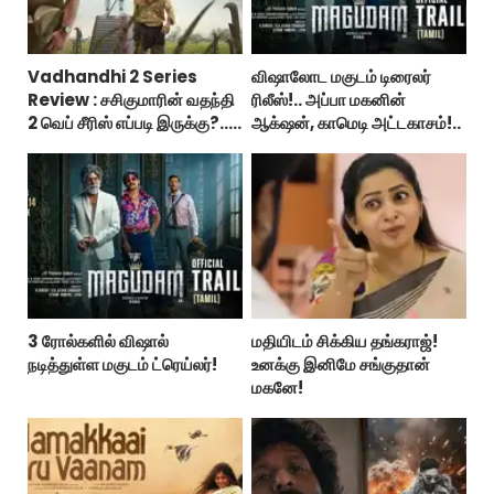
Vadhandhi 2 Series
விஷாலோட மகுடம் டிரைலர்
Review : சசிகுமாரின் வதந்தி
ரிலீஸ்!.. அப்பா மகனின்
2 வெப் சீரிஸ் எப்படி இருக்கு?...
ஆக்‌ஷன், காமெடி அட்டகாசம்!..
ட்விட்டர் விமர்சனம்!
3 ரோல்களில் விஷால்
மதியிடம் சிக்கிய தங்கராஜ்!
நடித்துள்ள மகுடம் ட்ரெய்லர்!
உனக்கு இனிமே சங்குதான்
மகனே!