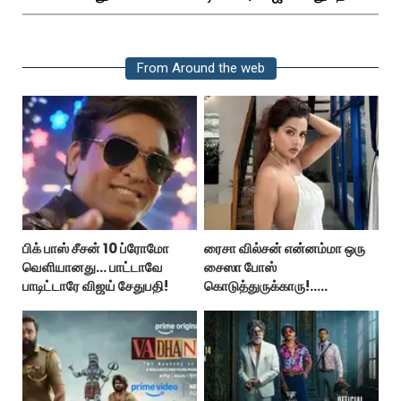
From Around the web
பிக் பாஸ் சீசன் 10 ப்ரோமோ
ரைசா வில்சன் என்னம்மா ஒரு
வெளியானது... பாட்டாவே
சைஸா போஸ்
பாடிட்டாரே விஜய் சேதுபதி!
கொடுத்துருக்காரு!..
கவர்ச்சியின் உச்சம்!..