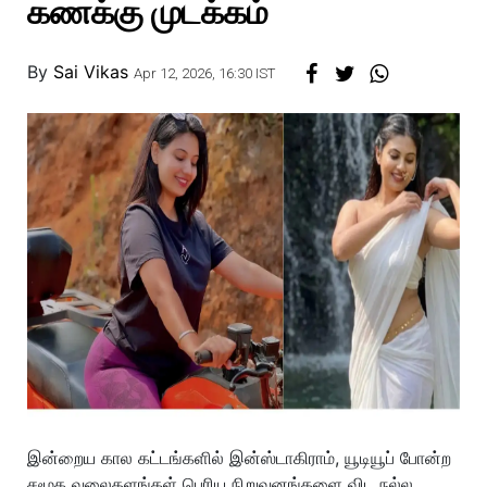
கணக்கு முடக்கம்
By
Sai Vikas
Apr 12, 2026, 16:30 IST
இன்றைய கால கட்டங்களில் இன்ஸ்டாகிராம், யூடியூப் போன்ற
சமூக வலைதளங்கள் பெரிய நிறுவனங்களை விட நல்ல