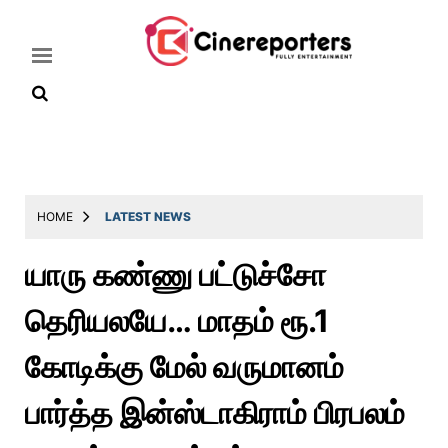
Home
Latest
HOME
LATEST NEWS
News
யாரு கண்ணு பட்டுச்சோ
Throwback
தெரியலயே… மாதம் ரூ.1
Television
Reviews
கோடிக்கு மேல் வருமானம்
Photos
பார்த்த இன்ஸ்டாகிராம் பிரபலம்
Story