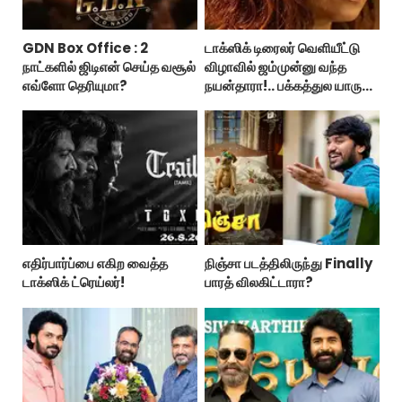
GDN Box Office : 2
டாக்ஸிக் டிரைலர் வெளியீட்டு
நாட்களில் ஜிடிஎன் செய்த வசூல்
விழாவில் ஜம்முன்னு வந்த
எவ்ளோ தெரியுமா?
நயன்தாரா!.. பக்கத்துல யாரு
பாருங்க!..
எதிர்பார்ப்பை எகிற வைத்த
நிஞ்சா படத்திலிருந்து Finally
டாக்ஸிக் ட்ரெய்லர்!
பாரத் விலகிட்டாரா?