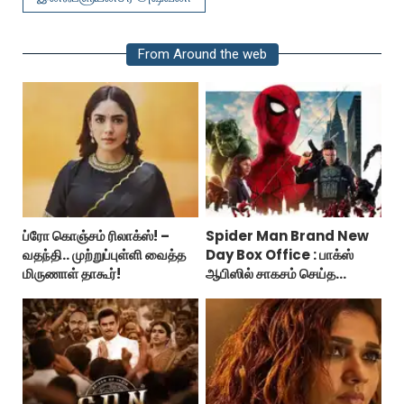
From Around the web
ப்ரோ கொஞ்சம் ரிலாக்ஸ்! –
Spider Man Brand New
வதந்தி.. முற்றுப்புள்ளி வைத்த
Day Box Office : பாக்ஸ்
மிருணாள் தாகூர்!
ஆபிஸில் சாகசம் செய்த
ஸ்பைடர் மேன் பிராண்ட் நியூ டே!