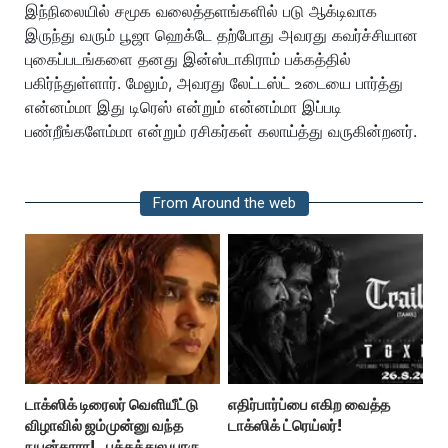
இந்நிலையில் சமூக வலைத்தளங்களில் படு ஆக்டிவாக
இருந்து வரும் பூஜா ஹெக்டே தற்போது அவரது கவர்ச்சியான
புகைப்படங்களை தனது இன்ஸ்டாகிராம் பக்கத்தில்
பகிர்ந்துள்ளார். மேலும், அவரது லேட்டஸ்ட் உடையை பார்த்து
என்னம்மா இது டிரெஸ் என்றும் என்னம்மா இப்படி
பண்றீங்களேம்மா என்றும் ரசிகர்கள் கலாய்த்து வருகின்றனர்.
From Around the web
டாக்ஸிக் டிரைலர் வெளியீட்டு
எதிர்பார்ப்பை எகிற வைத்த
விழாவில் ஜம்முன்னு வந்த
டாக்ஸிக் ட்ரெய்லர்!
நயன்தாரா!.. பக்கத்துல யாரு