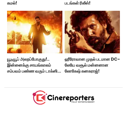
கமல்!
படங்கள் ரிலீஸ்!
யூடியூப் அலறப்போகுது!..
ஹீரோவான முதல் படமான DC-
இன்னைக்கு சாயங்காலம்
லேயே வசூல் மன்னனான
சம்பவம் பண்ண வரும் டாக்ஸிக்
லோகேஷ் கனகராஜ்!
டிரைலர்!..