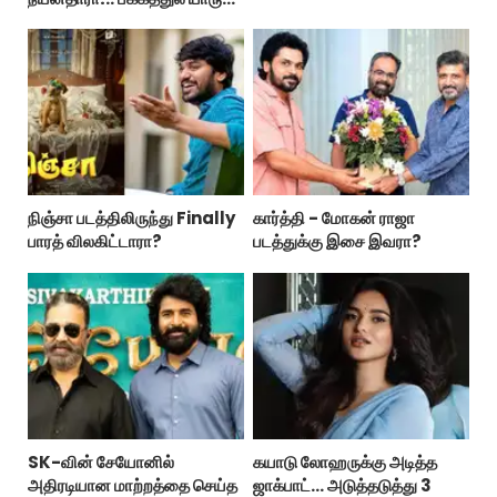
பாருங்க!..
நிஞ்சா படத்திலிருந்து Finally
கார்த்தி - மோகன் ராஜா
பாரத் விலகிட்டாரா?
படத்துக்கு இசை இவரா?
SK-வின் சேயோனில்
கயாடு லோஹருக்கு அடித்த
அதிரடியான மாற்றத்தை செய்த
ஜாக்பாட்... அடுத்தடுத்து 3