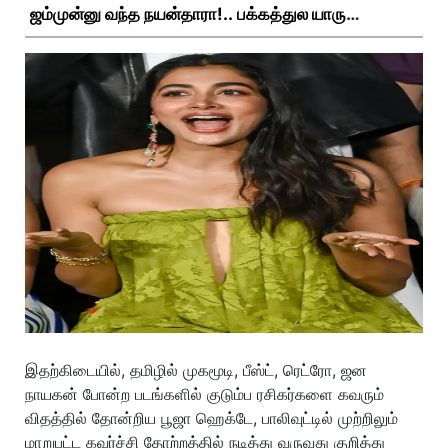
ஜம்முன்னு வந்த நயன்தாரா!.. பக்கத்துல யாரு
பாருங்க!..
இதற்கிடையில், தமிழில் முகமூடி, பீஸ்ட், ரெட்ரோ, ஜன
நாயகன் போன்ற படங்களில் குடும்ப ரசிகர்களை கவரும்
விதத்தில் தோன்றிய பூஜா ஹெக்டே, பாலிவுட்டில் முற்றிலும்
மாறுபட்ட கவர்ச்சி தோற்றத்தில் நடித்து வருவது குறித்து