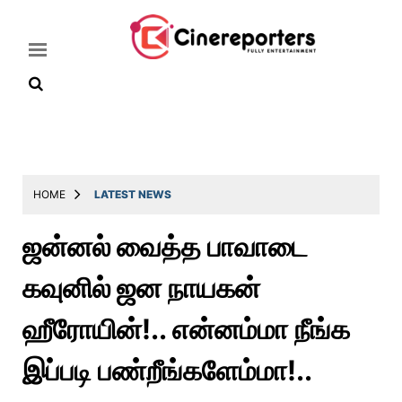
Home
Latest
HOME
LATEST NEWS
News
ஜன்னல் வைத்த பாவாடை
Throwback
கவுனில் ஜன நாயகன்
Television
Reviews
ஹீரோயின்!.. என்னம்மா நீங்க
Photos
இப்படி பண்றீங்களேம்மா!..
Story