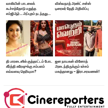
வாலியின் பாடலைக்
விஸ்வநாத் அண்ட் சன்ஸ்
கூச்சத்தோடு மறுத்த
டிரைலர் தேதி அறிவிப்பு
எம்ஜிஆர்... அப்புறம் நடந்தது
இதுதான்!
தி பாரடைஸில் குத்தாட்டம் போட
ஜன நாயகன் வினோத்
கீர்த்தி சுரேஷுக்கு சம்பளம்
அடைந்திருக்கும் உச்சம்
எவ்வளவு தெரியுமா?
மகத்தானது - இரா.சரவணன்!