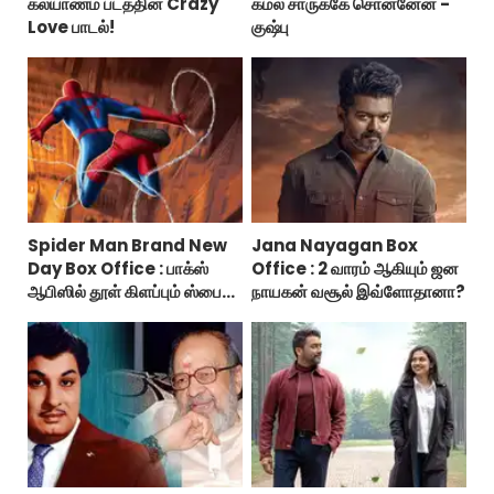
கல்யாணம் படத்தின் Crazy
கமல் சாருக்கே சொன்னேன் -
Love பாடல்!
குஷ்பு
Spider Man Brand New
Jana Nayagan Box
Day Box Office : பாக்ஸ்
Office : 2 வாரம் ஆகியும் ஜன
ஆபிஸில் தூள் கிளப்பும் ஸ்பைடர்
நாயகன் வசூல் இவ்ளோதானா?
மேன் பிராண்ட் நியூ டே!