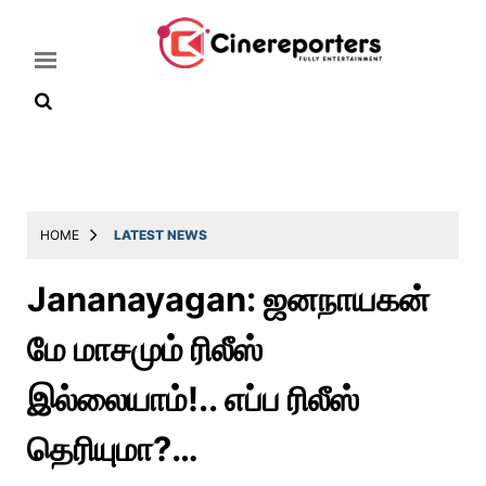
Home
Latest
HOME
LATEST NEWS
News
Jananayagan: ஜனநாயகன்
Throwback
மே மாசமும் ரிலீஸ்
Television
Reviews
இல்லையாம்!.. எப்ப ரிலீஸ்
Photos
தெரியுமா?…
Story