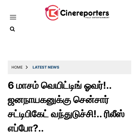
Home
Latest
HOME
LATEST NEWS
News
6 மாசம் வெயிட்டிங் ஓவர்!..
Throwback
ஜனநாயகனுக்கு சென்சார்
Television
Reviews
சட்டிபிகேட் வந்துடுச்சி!.. ரிலீஸ்
Photos
எப்போ?..
Story