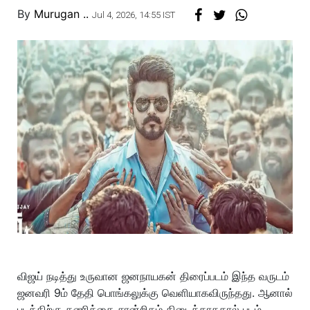
By
Murugan ..
Jul 4, 2026, 14:55 IST
விஜய் நடித்து உருவான ஜனநாயகன் திரைப்படம் இந்த வருடம்
ஜனவரி 9ம் தேதி பொங்கலுக்கு வெளியாகவிருந்தது. ஆனால்
படத்திற்கு தணிக்கை சான்றிதழ் கிடைக்காததால் படம்