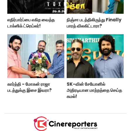
எதிர்பார்ப்பை எகிற வைத்த
நிஞ்சா படத்திலிருந்து Finally
டாக்ஸிக் ட்ரெய்லர்!
பாரத் விலகிட்டாரா?
கார்த்தி - மோகன் ராஜா
SK-வின் சேயோனில்
படத்துக்கு இசை இவரா?
அதிரடியான மாற்றத்தை செய்த
கமல்!