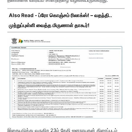
தணிக்கை வாரியம் சான்றிதழை வழங்கியிருக்கிறது.
Also Read -
ப்ரோ கொஞ்சம் ரிலாக்ஸ்! – வதந்தி..
முற்றுப்புள்ளி வைத்த மிருணாள் தாகூர்!
இதையடுத்து வருகிற 23ம் தேதி ஜனநாயகன் திரைப்படம்