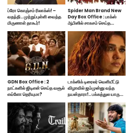
ப்ரோ கொஞ்சம் ரிலாக்ஸ்! –
Spider Man Brand New
வதந்தி.. முற்றுப்புள்ளி வைத்த
Day Box Office : பாக்ஸ்
மிருணாள் தாகூர்!
ஆபிஸில் சாகசம் செய்த
ஸ்பைடர் மேன் பிராண்ட் நியூ டே!
GDN Box Office : 2
டாக்ஸிக் டிரைலர் வெளியீட்டு
நாட்களில் ஜிடிஎன் செய்த வசூல்
விழாவில் ஜம்முன்னு வந்த
எவ்ளோ தெரியுமா?
நயன்தாரா!.. பக்கத்துல யாரு
பாருங்க!..