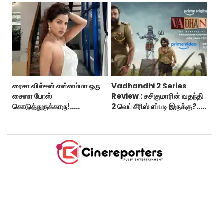
ரைசா வில்சன் என்னம்மா ஒரு
Vadhandhi 2 Series
சைஸா போஸ்
Review : சசிகுமாரின் வதந்தி
கொடுத்துருக்காரு!..
2 வெப் சீரிஸ் எப்படி இருக்கு?...
கவர்ச்சியின் உச்சம்!..
ட்விட்டர் விமர்சனம்!