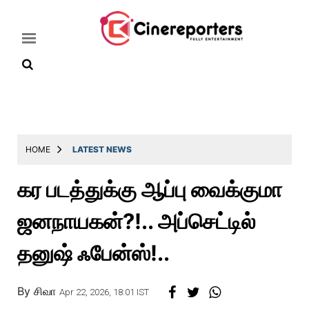
Home
Latest
HOME
LATEST NEWS
News
கர படத்துக்கு ஆப்பு வைக்குமா
Throwback
ஜனநாயகன்?!.. அப்செட்டில்
Television
Reviews
தனுஷ் ஃபேன்ஸ்!..
Photos
By
சிவா
Story
Apr 22, 2026, 18:01 IST