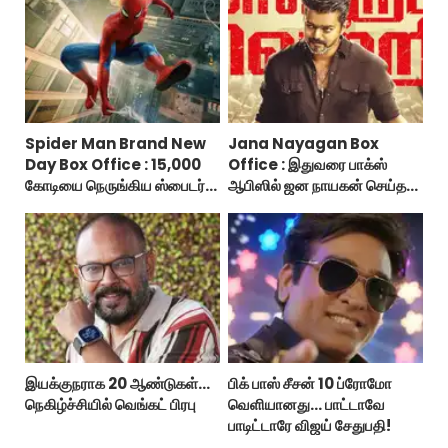
Spider Man Brand New
Jana Nayagan Box
Day Box Office : 15,000
Office : இதுவரை பாக்ஸ்
கோடியை நெருங்கிய ஸ்பைடர்
ஆபிஸில் ஜன நாயகன் செய்த
மேன் பிராண்ட் நியூ டே!
வசூல்?
இயக்குநராக 20 ஆண்டுகள்...
பிக் பாஸ் சீசன் 10 ப்ரோமோ
நெகிழ்ச்சியில் வெங்கட் பிரபு
வெளியானது... பாட்டாவே
பாடிட்டாரே விஜய் சேதுபதி!