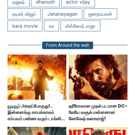
தனுஷ்
dhanush
actor vijay
நடிகர் விஜய்
Jananayagan
ஜனநாயகன்
kara movie
கர
விக்னேஷ் ராஜா
From Around the web
யூடியூப் அலறப்போகுது!..
ஹீரோவான முதல் படமான DC-
இன்னைக்கு சாயங்காலம்
லேயே வசூல் மன்னனான
சம்பவம் பண்ண வரும் டாக்ஸிக்
லோகேஷ் கனகராஜ்!
டிரைலர்!..