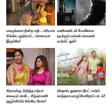
மலருக்காக நின்ற மதி… சரியாக
மணிகண்டன் போலீஸாக
சிக்கிய குடும்பம்… செமையா
நடிக்கும் மக்கள் காவலன்
இருக்கே!
ஃபர்ஸ்ட் லுக்!
சீதாவுக்கு அடுத்த சத்யா
விஷால், துஷாரா டூயட் பாடும்
லைஃபும் காலி… சிந்தாமணி
காத்தாக வாழப்போறோம் பாடல்!
சூழ்ச்சியில் சிக்கிய ரேகா!