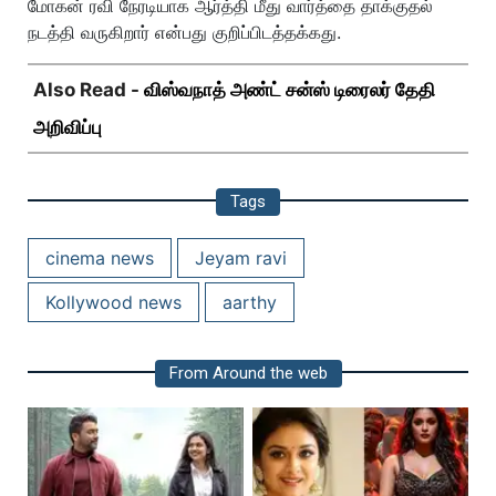
மோகன் ரவி நேரடியாக ஆர்த்தி மீது வார்த்தை தாக்குதல்
நடத்தி வருகிறார் என்பது குறிப்பிடத்தக்கது.
Also Read -
விஸ்வநாத் அண்ட் சன்ஸ் டிரைலர் தேதி
அறிவிப்பு
Tags
cinema news
Jeyam ravi
Kollywood news
aarthy
From Around the web