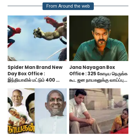
From Around the web
Spider Man Brand New
Jana Nayagan Box
Day Box Office :
Office : 325 கோடிய நெருங்க
இந்தியாவில் மட்டும் 400 கோடி
கூட ஜன நாயகனுக்கு வாய்ப்பு
வசூலித்ததா ஸ்பைடர் மேன்
இல்ல!
பிராண்ட் நியூ டே?