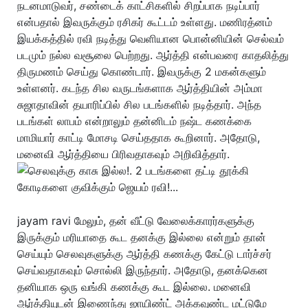
நடனமாடுவர், சண்டைக் காட்சிகளில் சிறப்பாக நடிப்பார்
என்பதால் இவருக்கும் ரசிகர் கூட்டம் உள்ளது. மணிரத்னம்
இயக்கத்தில் ரவி நடித்து வெளியான பொன்னியின் செல்வம்
படமும் நல்ல வசூலை பெற்றது. ஆர்த்தி என்பவரை காதலித்து
திருமணம் செய்து கொண்டார். இவருக்கு 2 மகன்களும்
உள்ளனர். கடந்த சில வருடங்களாக ஆர்த்தியின் அம்மா
சுஜாதாவின் தயாரிப்பில் சில படங்களில் நடித்தார். அந்த
படங்கள் லாபம் என்றாலும் தன்னிடம் நஷ்ட கணக்கை
மாமியார் காட்டி மோசடி செய்ததாக கூறினார். அதோடு,
மனைவி ஆர்த்தியை பிரிவதாகவும் அறிவித்தார்.
jayam ravi மேலும், தன் வீட்டு வேலைக்காரர்களுக்கு
இருக்கும் மரியாதை கூட தனக்கு இல்லை என்றும் தான்
செய்யும் செலவுகளுக்கு ஆர்த்தி கணக்கு கேட்டு டார்ச்சர்
செய்வதாகவும் சொல்லி இருந்தார். அதோடு, தனக்கென
தனியாக ஒரு வங்கி கணக்கு கூட இல்லை. மனைவி
ஆர்த்தியுடன் இணைந்து ஜாயிண்ட் அக்கவுண்ட மட்டுமே