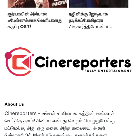
சூர்யாவின் அன்பான
ரஜினிக்கு ஜோடியாக
ஃபேன்ஸுக்காக வெளியானது
நடிக்கப்போகிறாரா
கருப்பு OST!
சிவகார்த்திகேயன் பட
ஹீரோயின்?
About Us
Cinereporters – உங்கள் சினிமா உலகத்தின் உண்மைச்
செய்தித் தளம்! சினிமா என்பது வெறும் பொழுதுபோக்கு
மட்டுமல்ல, அது ஒரு கலை. அந்த கலையை, அதன்
பின்னணியில் இருக்கும் உழைப்பை, நுணுக்கங்களை