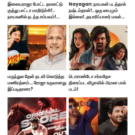
இளையராஜா போட்ட தாலாட்டு
Nayagan: நாயகன் படத்தால்
குத்து பாட்டா மாறிடுச்சி!..
நஷ்டம்தான்!.. ஒரு லாபமும்
நாயகனில் நடந்த சம்பவம்!...
இல்லை!..தயாரிப்பாளர் மகள்
பேட்டி..
மருந்துல தேன் தடவி கொடுத்த
டொராண்டோ சர்வதேச
மணிரத்னம்... ரோஜா உருவானது
திரைப்பட விழாவில் அமலா பால்
இப்படிதானா?
படம்!