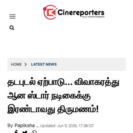
Home
Latest
HOME
LATEST NEWS
News
தடபுடல் ஏற்பாடு... விவாகரத்து
Throwback
ஆன ஸ்டார் நடிகைக்கு
Television
Reviews
இரண்டாவது திருமணம்!
Photos
By
Papiksha ..
Story
Updated: Jun 9, 2026, 17:38 IST