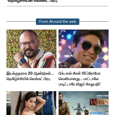
நெகிழ்ச்சியில் வெங்கட் பிரபு
From Around the web
இயக்குநராக 20 ஆண்டுகள்...
பிக் பாஸ் சீசன் 10 ப்ரோமோ
நெகிழ்ச்சியில் வெங்கட் பிரபு
வெளியானது... பாட்டாவே
பாடிட்டாரே விஜய் சேதுபதி!