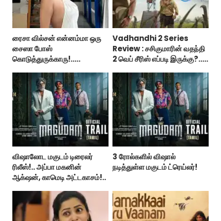
ரைசா வில்சன் என்னம்மா ஒரு
Vadhandhi 2 Series
சைஸா போஸ்
Review : சசிகுமாரின் வதந்தி
கொடுத்துருக்காரு!..
2 வெப் சீரிஸ் எப்படி இருக்கு?...
கவர்ச்சியின் உச்சம்!..
ட்விட்டர் விமர்சனம்!
விஷாலோட மகுடம் டிரைலர்
3 ரோல்களில் விஷால்
ரிலீஸ்!.. அப்பா மகனின்
நடித்துள்ள மகுடம் ட்ரெய்லர்!
ஆக்‌ஷன், காமெடி அட்டகாசம்!..