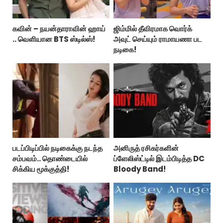
கவின் – நயன்தாராவின் ஹாய்
ஜிம்மில் தீவிரமாக வொர்க்
.. வெளியான BTS ஸ்டில்ஸ்!
அவுட் செய்யும் ராமாயணா பட
நடிகை!
படப்பிடிப்பில் நடிகைக்கு நடந்த
அனிருத் ரசிகர்களின்
சம்பவம்.. தொண்டையில்
ப்ளேலிஸ்ட்டில் இடம்பிடித்த DC
சிக்கிய மூக்குத்தி!
Bloody Band!