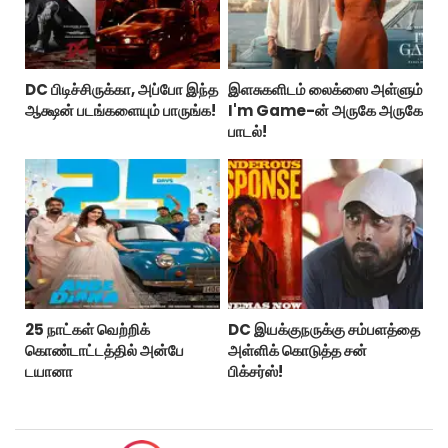
DC பிடிச்சிருக்கா, அப்போ இந்த
இளசுகளிடம் லைக்ஸை அள்ளும்
ஆக்ஷன் படங்களையும் பாருங்க!
I'm Game-ன் அருகே அருகே
பாடல்!
25 நாட்கள் வெற்றிக்
DC இயக்குநருக்கு சம்பளத்தை
கொண்டாட்டத்தில் அன்பே
அள்ளிக் கொடுத்த சன்
டயானா
பிக்சர்ஸ்!